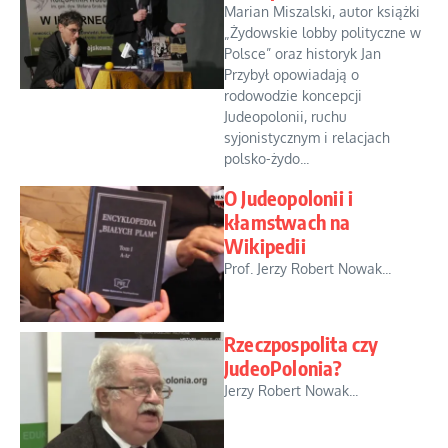
Marian Miszalski, autor książki
„Żydowskie lobby polityczne w
Polsce” oraz historyk Jan
Przybył opowiadają o
rodowodzie koncepcji
Judeopolonii, ruchu
syjonistycznym i relacjach
polsko-żydo...
O Judeopolonii i
kłamstwach na
Wikipedii
Prof. Jerzy Robert Nowak...
Rzeczpospolita czy
JudeoPolonia?
Jerzy Robert Nowak...