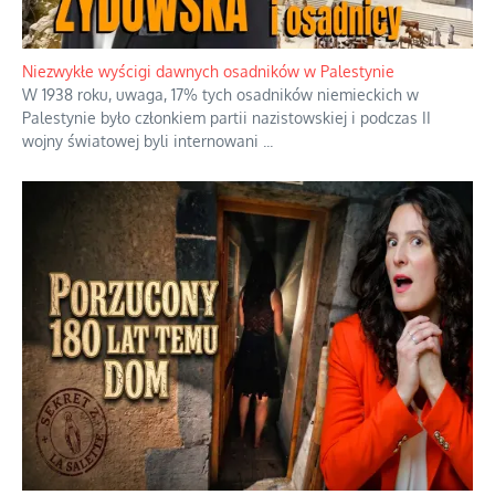
Niezwykłe wyścigi dawnych osadników w Palestynie
W 1938 roku, uwaga, 17% tych osadników niemieckich w
Palestynie było członkiem partii nazistowskiej i podczas II
wojny światowej byli internowani
...