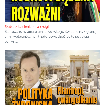
Szabla z kamieniem na czołgi
Startowaliśmy amatorami przeciwko już świetnie rozkręconej
armii weteranów, no i trzeba powiedzieć, że to jest głupi
pomysł
...