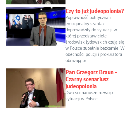
Czy to już Judeopolonia?
Poprawność polityczna i
emocjonalny szantaż
doprowadziły do sytuacji, w
której przedstawiciele
środowisk żydowskich czują się
w Polsce zupełnie bezkarnie. W
obecności policji i prokuratora
obrażają pr...
Pan Grzegorz Braun –
Czarny scenariusz
judeopolonia
Dwa scenariusze rozwoju
sytuacji w Polsce....