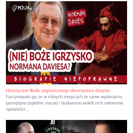
Historyczne fikołki zagranicznego obserwatora dziejów
Fascynowało go, że w różnych miejscach te same wydarzenia
pamiętano zupełnie inaczej i budowano wokół nich odmienne
opowieści.
...