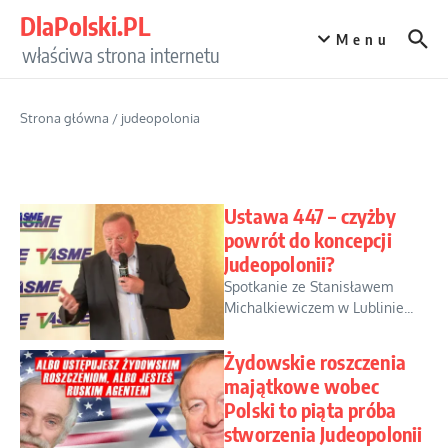
Przejdź do treści
DlaPolski.PL
Menu
właściwa strona internetu
Strona główna
/
judeopolonia
Ustawa 447 – czyżby
powrót do koncepcji
Judeopolonii?
Spotkanie ze Stanisławem
Michalkiewiczem w Lublinie...
Żydowskie roszczenia
majątkowe wobec
Polski to piąta próba
stworzenia Judeopolonii