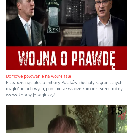
Domowe polowanie na wolne fale
Przez dziesięciolecia miliony Polaków słuchały zagranicznych
rozgłośni radiowych, pomimo że władze komunistyczne robiły
wszystko, aby je zagłuszyć.
...