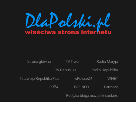
Strona główna
TV Trwam
Radio Maryja
TV Republika
Radio Republika
Telewizja Republika Plus
wPolsce24
WNET
PR24
TVP INFO
Patronat
Polityka bloga oraz pliki cookies
Dla bezpieczeństwa stosujemy 256-bitowe szyfrowanie
SSL