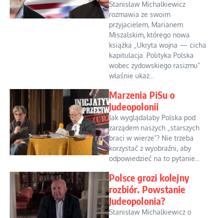
Stanisław Michalkiewicz
rozmawia ze swoim
przyjacielem, Marianem
Miszalskim, którego nowa
książka „Ukryta wojna — cicha
kapitulacja. Polityka Polska
wobec żydowskiego rasizmu”
właśnie ukaz...
Marzenia PiSu o
Judeopolonii
Jak wyglądałaby Polska pod
zarządem naszych „starszych
braci w wierze”? Nie trzeba
korzystać z wyobraźni, aby
odpowiedzieć na to pytanie...
Polsce grozi kolejny
rozbiór. Powstanie
Judeopolonia?
Stanisław Michalkiewicz o