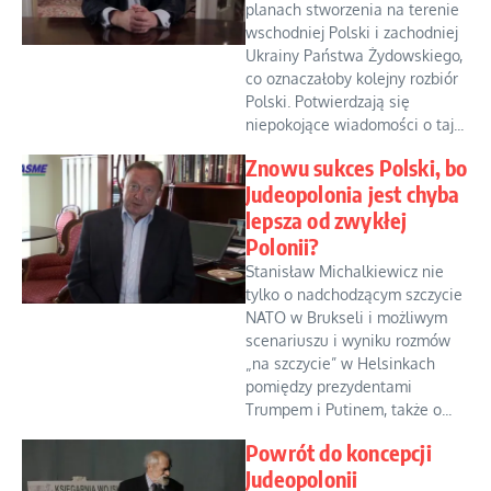
planach stworzenia na terenie
wschodniej Polski i zachodniej
Ukrainy Państwa Żydowskiego,
co oznaczałoby kolejny rozbiór
Polski. Potwierdzają się
niepokojące wiadomości o taj...
Znowu sukces Polski, bo
Judeopolonia jest chyba
lepsza od zwykłej
Polonii?
Stanisław Michalkiewicz nie
tylko o nadchodzącym szczycie
NATO w Brukseli i możliwym
scenariuszu i wyniku rozmów
„na szczycie” w Helsinkach
pomiędzy prezydentami
Trumpem i Putinem, także o...
Powrót do koncepcji
Judeopolonii