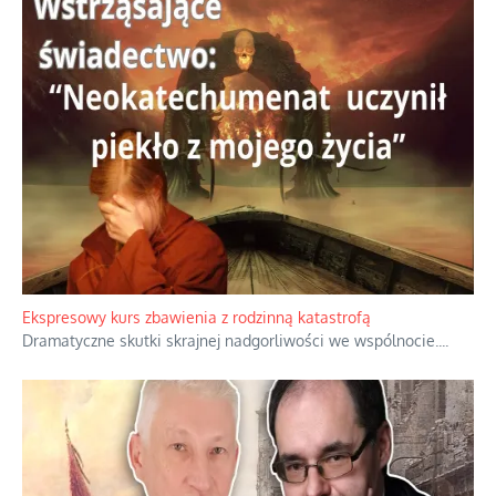
Niewygodne kulisy alpejskiego objawienia
Watykan woli skupiać się na łagodnym wizerunku Maryi,
ukrywając przed światem pełną i bardziej surową treść jej
orędzia.
...