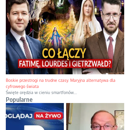
Papieskie innowacje w tradycyjnym różańcu
Gorący dylemat medytacji nad tajemnicami.
...