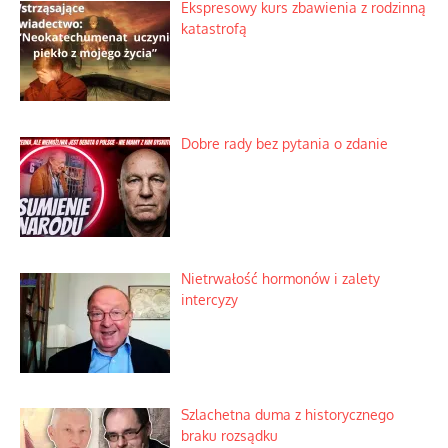
Praktyczny instruktaż z dala od okien
Niewygodne kulisy alpejskiego
objawienia
Ekspresowy kurs zbawienia z rodzinną
katastrofą