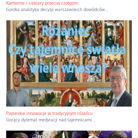
Rodzinna polemika wokół sakr w Écône.
...
Kamienie i siekiery przeciw czołgom
Gorzka analityka decyzji warszawskich dowódców.
...