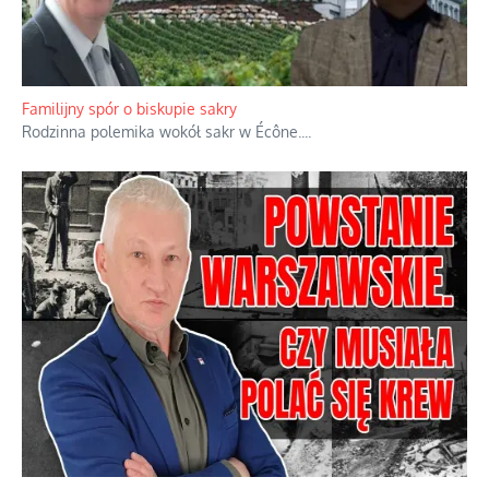
Ciemna strona podręcznikowych mitów historycznych
Historia jest doświadczeniem niepowtarzalnym i tłumaczenie,
że będziemy coś krytykować po to, żeby później znowu jakiegoś
powstania nie zrobili, jest
...
Familijny spór o biskupie sakry