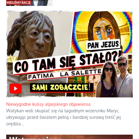
Ciemna strona podręcznikowych
mitów historycznych
Szybkie potwierdzenie dawnych
przypuszczeń telewizyjnych ekspertów