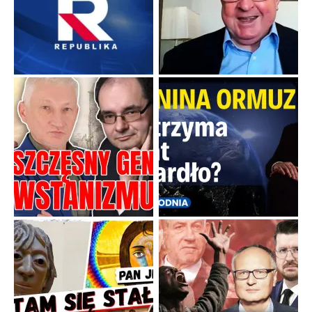
Boskie przestrogi na trudne czasy. Maryjna alternatywa dla
cyfrowego świata
Święte orędzia w cieniu smartfonów.
...
Popularne