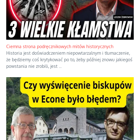
Szlachetna duma z historycznego braku rozsądku
Jednym z dziedzictw polskiej kontrreformacji jest skłonność do
oceniania wszystkiego w kategoriach moralnych, w tym
również polityki międzynarodowej, a
...