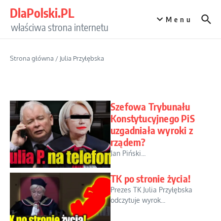
Przejdź do treści
DlaPolski.PL
Menu
właściwa strona internetu
Strona główna
/
Julia Przyłębska
Szefowa Trybunału
Konstytucyjnego PiS
uzgadniała wyroki z
rządem?
Jan Piński...
TK po stronie życia!
Prezes TK Julia Przyłębska
odczytuje wyrok...