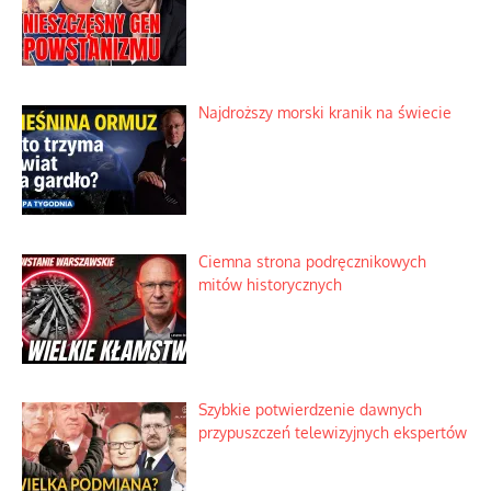
Dobre rady bez pytania o zdanie
Nietrwałość hormonów i zalety
intercyzy
Szlachetna duma z historycznego
braku rozsądku
Najdroższy morski kranik na świecie