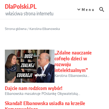
Przejdź do treści
DlaPolski.PL
Menu
właściwa strona internetu
Strona główna
/
Karolina Elbanowska
„Zdalne nauczanie
cofnęło dzieci w
rozwoju
intelektualnym”
Karolina Elbanowska...
Dajcie nam rodzicom wybór!
Elbanowska masakruje POsłankę Obywatelską...
Skandal! Elbanowska usiadła na krześle
Komorowskiego