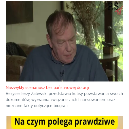
Domowe polowanie na wolne fale
Przez dziesięciolecia miliony Polaków słuchały zagranicznych
rozgłośni radiowych, pomimo że władze komunistyczne robiły
wszystko, aby je zagłuszyć.
...