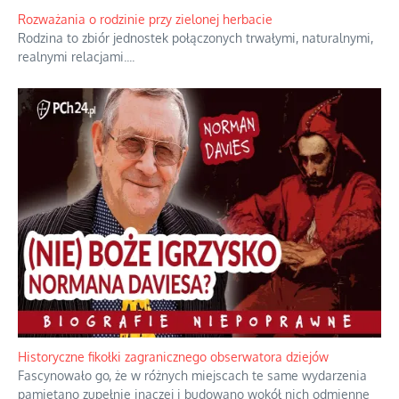
Bezobsługowe muzeum objawień w Alpach
Boże, nikt tego nie pilnuje, nic kompletnie.
...
Rozważania o rodzinie przy zielonej herbacie
Rodzina to zbiór jednostek połączonych trwałymi, naturalnymi,
realnymi relacjami.
...