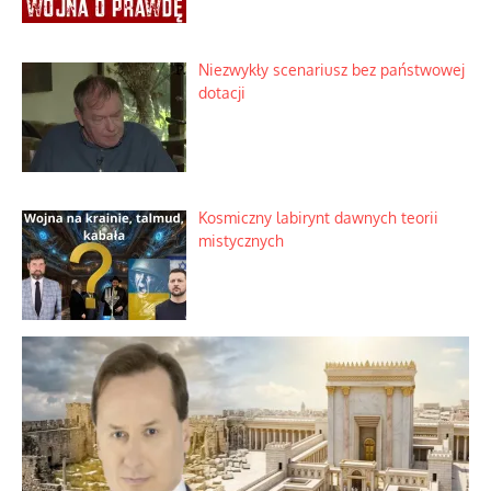
harmonia rodziny
Zimny prysznic na złote emocje
Domowe polowanie na wolne fale
Niezwykły scenariusz bez państwowej
dotacji