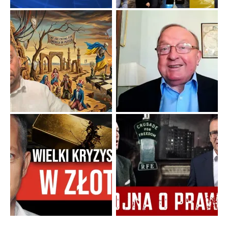
Niewygodne kulisy alpejskiego objawienia
Watykan woli skupiać się na łagodnym wizerunku Maryi,
ukrywając przed światem pełną i bardziej surową treść jej
orędzia.
...
Popularne