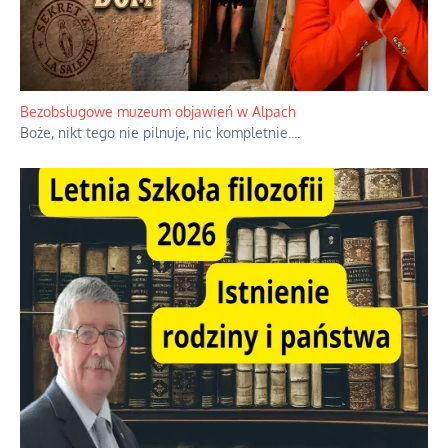
Niezwykłe wyścigi dawnych osadników w Palestynie
W 1938 roku, uwaga, 17% tych osadników niemieckich w
Palestynie było członkiem partii nazistowskiej i podczas II
wojny światowej byli internowani
...