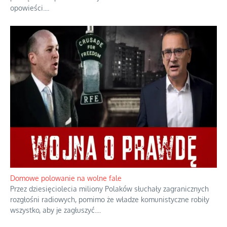
Historyczne fikołki zagranicznego obserwatora dziejów
Fascynowało go, że w różnych miejscach te same wydarzenia
pamiętano zupełnie inaczej i budowano wokół nich odmienne
opowieści.
...