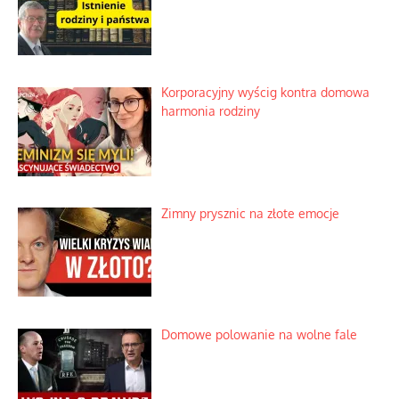
Niezwykłe wyścigi dawnych
osadników w Palestynie
Bezobsługowe muzeum objawień w
Alpach
Rozważania o rodzinie przy zielonej
herbacie
Korporacyjny wyścig kontra domowa