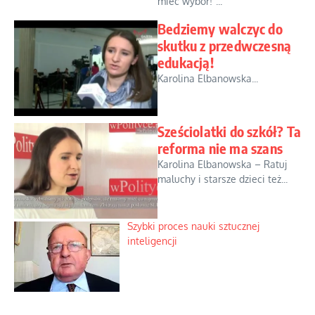
mieć wybór!”...
Bedziemy walczyc do
skutku z przedwczesną
edukacją!
Karolina Elbanowska...
Sześciolatki do szkół? Ta
reforma nie ma szans
Karolina Elbanowska – Ratuj
maluchy i starsze dzieci też...