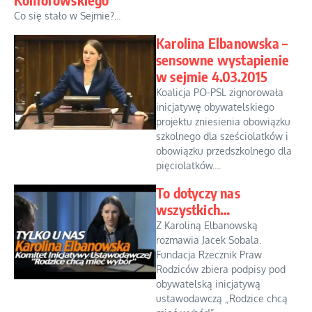
Co się stało w Sejmie?...
Karolina Elbanowska –
sensowne wystapienie
w sejmie 4.03.2015
Koalicja PO-PSL zignorowała
inicjatywę obywatelskiego
projektu zniesienia obowiązku
szkolnego dla sześciolatków i
obowiązku przedszkolnego dla
pięciolatków....
To dotyczy nas
wszystkich…
Z Karoliną Elbanowską
rozmawia Jacek Sobala.
Fundacja Rzecznik Praw
Rodziców zbiera podpisy pod
obywatelską inicjatywą
ustawodawczą „Rodzice chcą