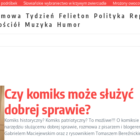
óbek
Słowiańskie wybraniectwo w krzywym zwierciadle
Mrożony owocowy zaw
zmowa
Tydzień
Felieton
Polityka
Re
ościół
Muzyka
Humor
Czy komiks może służyć
dobrej sprawie?
Komiks historyczny? Komiks patriotyczny? To możliwe!!! O komiksie
narzędziu służącemu dobrej sprawie, rozmowa z pisarzem i bloger
Gabrielem Maciejewskim oraz z rysownikiem Tomaszem Bereźnickim