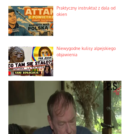
Praktyczny instruktaż z dala od
okien
Niewygodne kulisy alpejskiego
objawienia