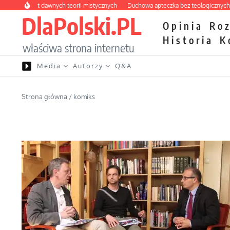
Przejdź do treści
labirynt dawnych teorii mistycznych
Duchowa apteczka bez teologicznych podr
DlaPolski.PL
Opinia
Ro
Historia
K
właściwa strona internetu
Media
Autorzy
Q&A
Strona główna
/
komiks