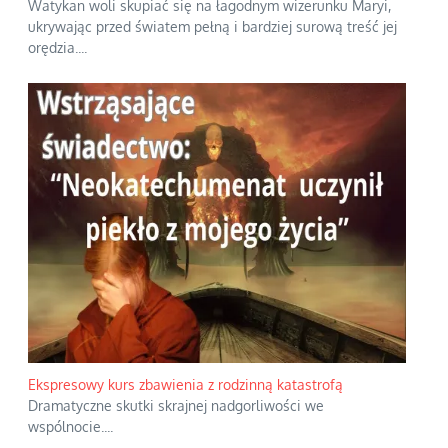
Watykan woli skupiać się na łagodnym wizerunku Maryi,
ukrywając przed światem pełną i bardziej surową treść jej
orędzia.
...
Ekspresowy kurs zbawienia z rodzinną katastrofą
Dramatyczne skutki skrajnej nadgorliwości we
wspólnocie.
...