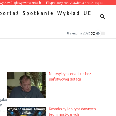
rót głowy w marketach
Ekspresowy kurs zbawienia z rodzinną katastrofą
Dobr
portaż
Spotkanie
Wykład
UE
8 sierpnia 2026
Niezwykły scenariusz bez
państwowej dotacji
 jako
em
Kosmiczny labirynt dawnych
....
teorii mistycznych