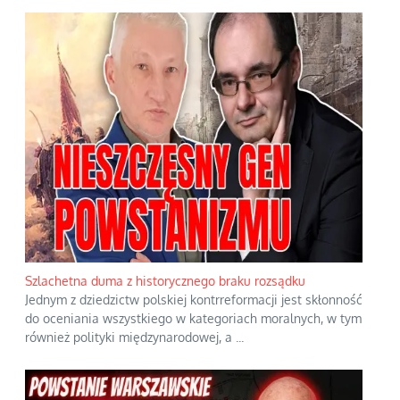
Szlachetna duma z historycznego braku rozsądku
Jednym z dziedzictw polskiej kontrreformacji jest skłonność
do oceniania wszystkiego w kategoriach moralnych, w tym
również polityki międzynarodowej, a
...