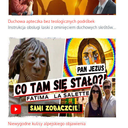
Duchowa apteczka bez teologicznych podróbek
Instrukcja obsługi łaski z ominięciem duchowych skrótów.
...
Niewygodne kulisy alpejskiego objawienia