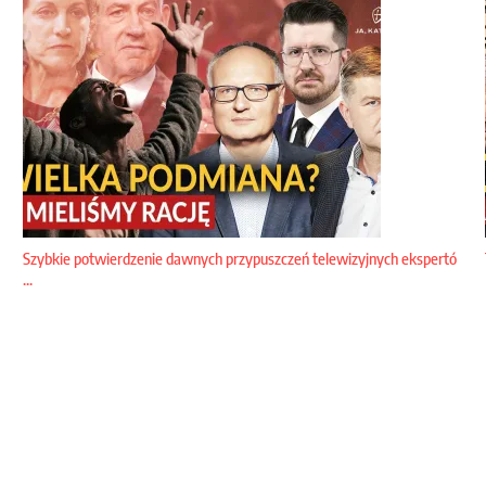
Szybkie potwierdzenie dawnych przypuszczeń telewizyjnych ekspertó
...