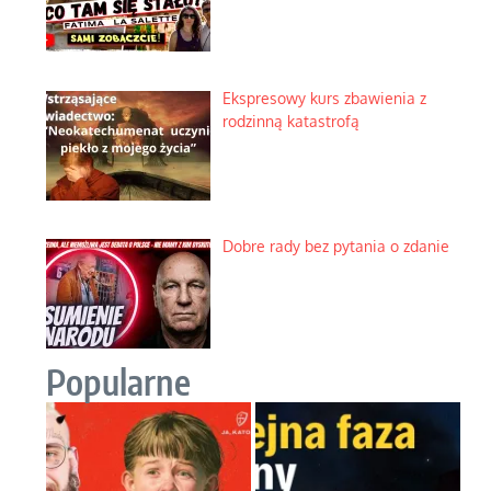
Ekspresowy kurs zbawienia z
rodzinną katastrofą
Dobre rady bez pytania o zdanie
Popularne