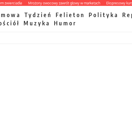
wierciadle
Mrożony owocowy zawrót głowy w marketach
Ekspresowy kurs zbaw
zmowa
Tydzień
Felieton
Polityka
Re
ościół
Muzyka
Humor