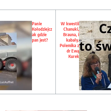
Panie
W kwestii
Kołodziejcz
Chanuki,
ak gdzie
Brauna, i
pan jest?
kabały.
Polemika z
dr Ewą
Kurek