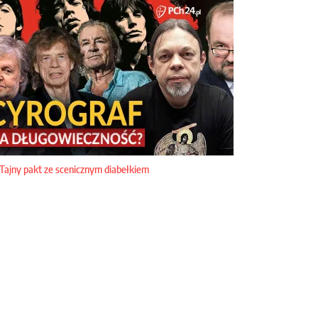
Tajny pakt ze scenicznym diabełkiem