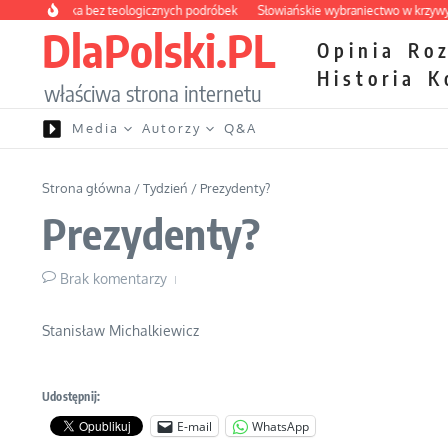
Przejdź do treści
a apteczka bez teologicznych podróbek
Słowiańskie wybraniectwo w krzywym z
DlaPolski.PL
Opinia
Ro
Historia
K
właściwa strona internetu
Media
Autorzy
Q&A
Strona główna
/
Tydzień
/
Prezydenty?
Prezydenty?
Brak komentarzy
Stanisław Michalkiewicz
Udostępnij:
E-mail
WhatsApp