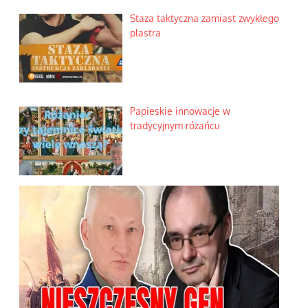
Staza taktyczna zamiast zwykłego
plastra
Papieskie innowacje w
tradycyjnym różańcu