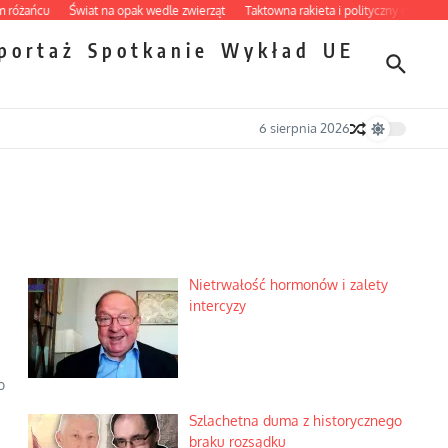
cu
Świat na opak wedle zwierząt
Taktowna rakieta i polityczny grill
Nietrwał
portaż
Spotkanie
Wykład
UE
6 sierpnia 2026
Nietrwałość hormonów i zalety
intercyzy
o
Szlachetna duma z historycznego
braku rozsądku