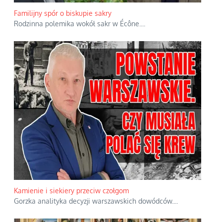
Familijny spór o biskupie sakry
Rodzinna polemika wokół sakr w Écône.
...
Kamienie i siekiery przeciw czołgom
Gorzka analityka decyzji warszawskich dowódców.
...