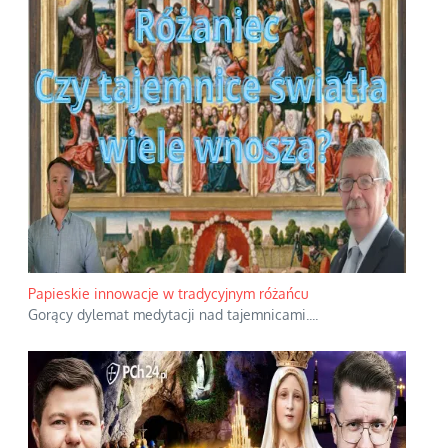
Papieskie innowacje w tradycyjnym różańcu
Gorący dylemat medytacji nad tajemnicami.
...