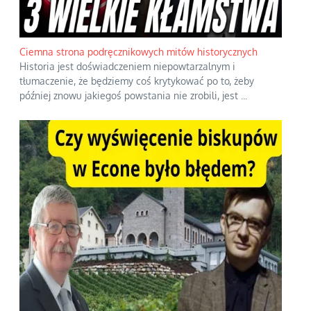
Ciemna strona podręcznikowych mitów historycznych
Historia jest doświadczeniem niepowtarzalnym i
tłumaczenie, że będziemy coś krytykować po to, żeby
później znowu jakiegoś powstania nie zrobili, jest
...