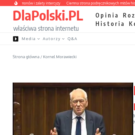
Przejdź do treści
ść hormonów i zalety intercyzy
Ciemna strona podręcznikowych mitów historycz
DlaPolski.PL
Opinia
Ro
Historia
K
właściwa strona internetu
Media
Autorzy
Q&A
Strona główna
/
Kornel Morawiecki