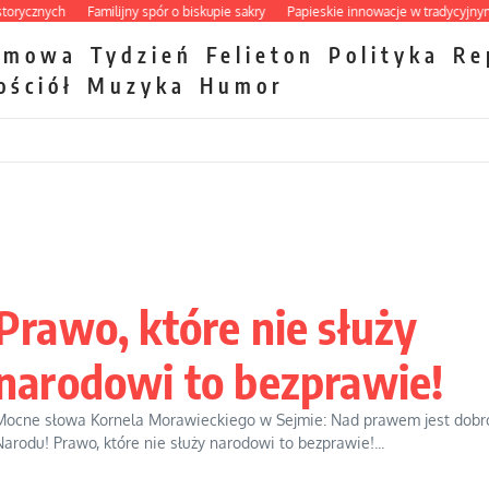
nych
Familijny spór o biskupie sakry
Papieskie innowacje w tradycyjnym różań
zmowa
Tydzień
Felieton
Polityka
Re
ościół
Muzyka
Humor
Prawo, które nie służy
narodowi to bezprawie!
Mocne słowa Kornela Morawieckiego w Sejmie: Nad prawem jest dobr
Narodu! Prawo, które nie służy narodowi to bezprawie!...