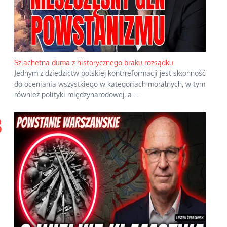
Szlachetna duma z historycznego braku rozsądku
Jednym z dziedzictw polskiej kontrreformacji jest skłonność
do oceniania wszystkiego w kategoriach moralnych, w tym
również polityki międzynarodowej, a
...
3