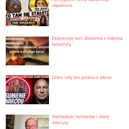
Lipski incydent i meandry strategii
Praktyczny instruktaż z dala od okien
Niewygodne kulisy alpejskiego
objawienia