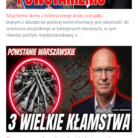
Ekspresowy kurs zbawienia z rodzinną katastrofą
Dramatyczne skutki skrajnej nadgorliwości we wspólnocie.
...
Szlachetna duma z historycznego braku rozsądku
Jednym z dziedzictw polskiej kontrreformacji jest skłonność do
oceniania wszystkiego w kategoriach moralnych, w tym