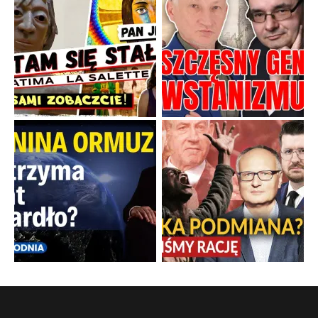
Boskie przestrogi na trudne czasy. Maryjna alternatywa dla
cyfrowego świata
Święte orędzia w cieniu smartfonów.
...
Popularne