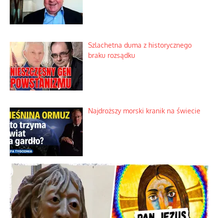
Ekspresowy kurs zbawienia z rodzinną
katastrofą
Dobre rady bez pytania o zdanie
Nietrwałość hormonów i zalety
intercyzy
Szlachetna duma z historycznego