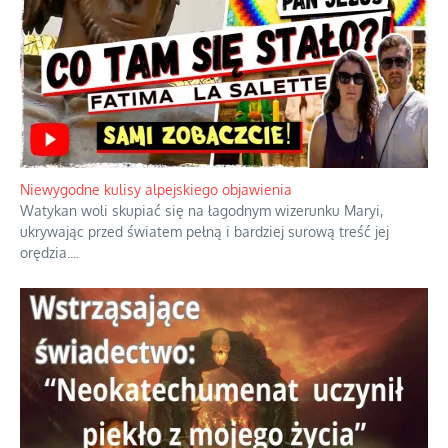
braku rozsądku
Najdroższy morski kranik na świecie