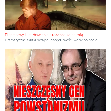
Niewygodne kulisy alpejskiego objawienia
Watykan woli skupiać się na łagodnym wizerunku Maryi,
ukrywając przed światem pełną i bardziej surową treść jej
orędzia.
...