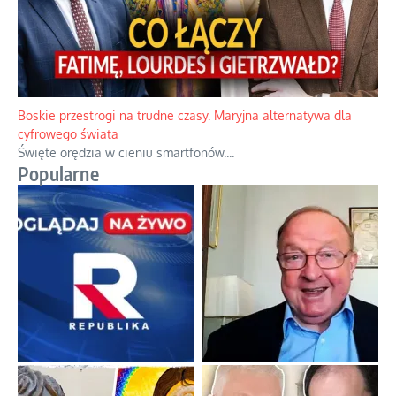
Papieskie innowacje w tradycyjnym różańcu
Gorący dylemat medytacji nad tajemnicami.
...