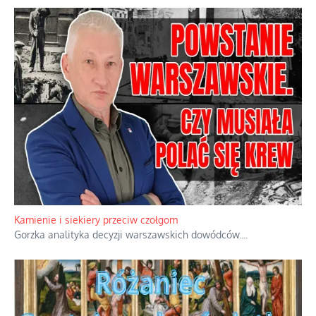
Familijny spór o biskupie sakry
Rodzinna polemika wokół sakr w Écône.
...