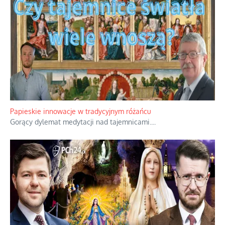
Kamienie i siekiery przeciw czołgom
Gorzka analityka decyzji warszawskich dowódców.
...