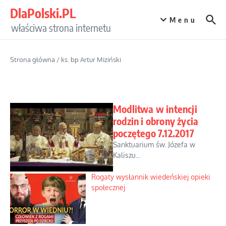
Przejdź do treści
DlaPolski.PL
Menu
właściwa strona internetu
Strona główna
/
ks. bp Artur Miziński
Modlitwa w intencji
rodzin i obrony życia
poczętego 7.12.2017
Sanktuarium św. Józefa w
Kaliszu...