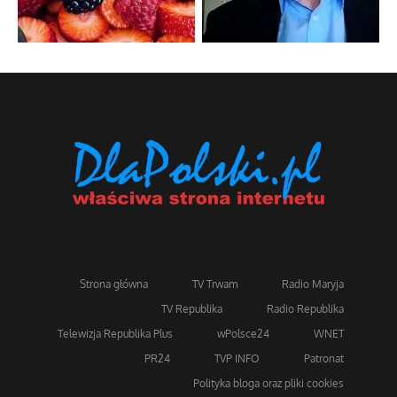
Strona główna
TV Trwam
Radio Maryja
TV Republika
Radio Republika
Telewizja Republika Plus
wPolsce24
WNET
PR24
TVP INFO
Patronat
Polityka bloga oraz pliki cookies