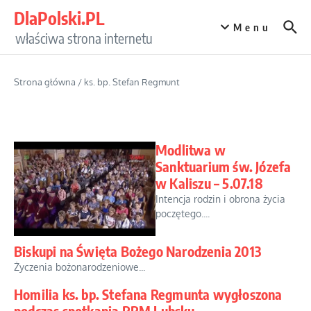
Przejdź do treści
DlaPolski.PL
Menu
właściwa strona internetu
Strona główna
/
ks. bp. Stefan Regmunt
Modlitwa w
Sanktuarium św. Józefa
w Kaliszu – 5.07.18
Intencja rodzin i obrona życia
poczętego....
Biskupi na Święta Bożego Narodzenia 2013
Życzenia bożonarodzeniowe...
Homilia ks. bp. Stefana Regmunta wygłoszona
podczas spotkania RRM Lubsku