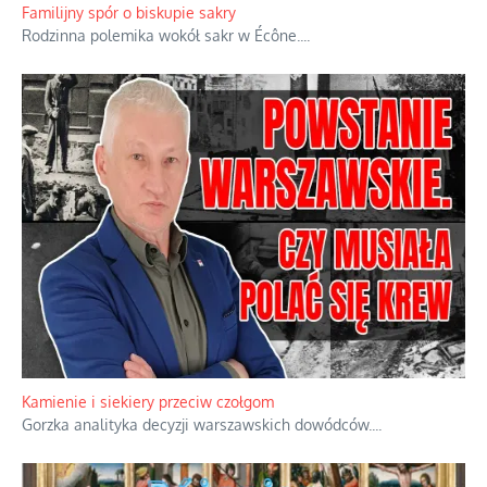
Familijny spór o biskupie sakry
Rodzinna polemika wokół sakr w Écône.
...
Kamienie i siekiery przeciw czołgom
Gorzka analityka decyzji warszawskich dowódców.
...