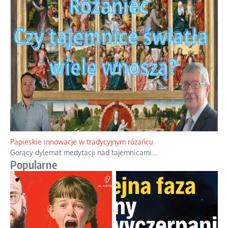
Papieskie innowacje w tradycyjnym różańcu
Gorący dylemat medytacji nad tajemnicami.
...
Popularne