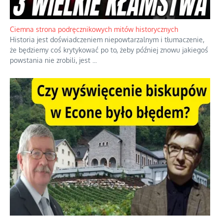
Ciemna strona podręcznikowych mitów historycznych
Historia jest doświadczeniem niepowtarzalnym i tłumaczenie,
że będziemy coś krytykować po to, żeby później znowu jakiegoś
powstania nie zrobili, jest
...