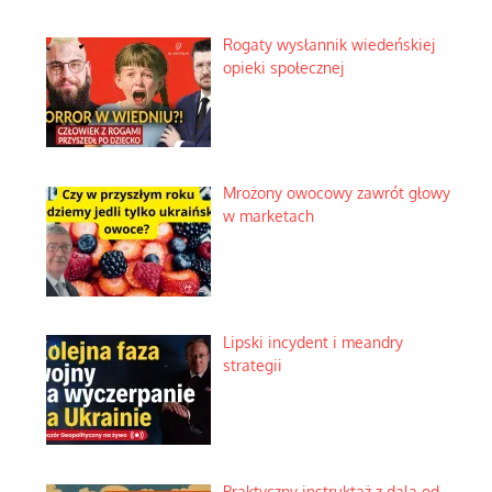
Rogaty wysłannik wiedeńskiej
opieki społecznej
Mrożony owocowy zawrót głowy
w marketach
Lipski incydent i meandry
strategii
Praktyczny instruktaż z dala od