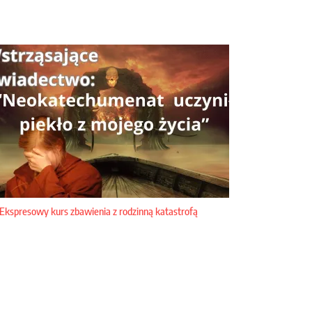
Ekspresowy kurs zbawienia z rodzinną katastrofą