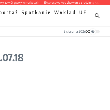
rót głowy w marketach
Ekspresowy kurs zbawienia z rodzinną katastrofą
Dob
portaż
Spotkanie
Wykład
UE
8 sierpnia 2026
.07.18