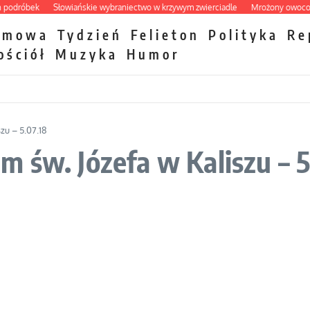
róbek
Słowiańskie wybraniectwo w krzywym zwierciadle
Mrożony owocowy zaw
zmowa
Tydzień
Felieton
Polityka
Re
ościół
Muzyka
Humor
zu – 5.07.18
 św. Józefa w Kaliszu – 5