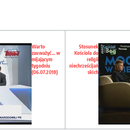
Warto
Stosunek
zauważyć… w
Kościoła do
mijającym
religii
tygodniu
niechrześcijań
(06.07.2018)
skich