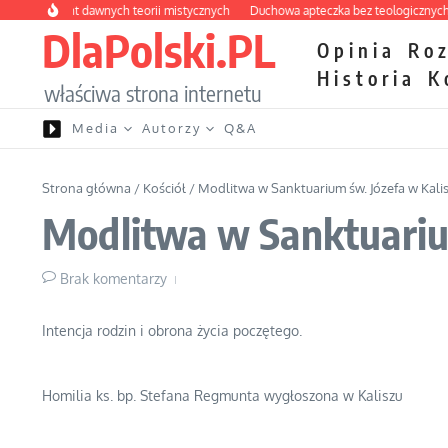
Przejdź do treści
 labirynt dawnych teorii mistycznych
Duchowa apteczka bez teologicznych pod
DlaPolski.PL
Opinia
Ro
Historia
K
właściwa strona internetu
Media
Autorzy
Q&A
Strona główna
/
Kościół
/
Modlitwa w Sanktuarium św. Józefa w Kalis
Modlitwa w Sanktuarium
Brak komentarzy
Intencja rodzin i obrona życia poczętego.
Homilia ks. bp. Stefana Regmunta wygłoszona w Kaliszu