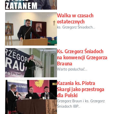
Walka w czasach
ostatecznych
ks. Grzegorz Śniadoch...
Ks. Grzegorz Śniadoch
na konwencji Grzegorza
Brauna
Warto posłuchać...
Kazania ks. Piotra
Skargi jako przestroga
dla Polski
Grzegorz Braun i ks. Grzegorz
Śniadoch IBP...