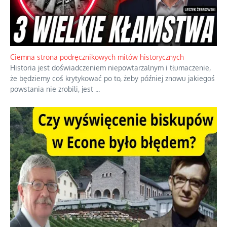
Szlachetna duma z historycznego braku rozsądku
Jednym z dziedzictw polskiej kontrreformacji jest skłonność do
oceniania wszystkiego w kategoriach moralnych, w tym
również polityki międzynarodowej, a
...