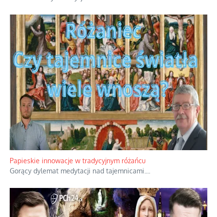
Kamienie i siekiery przeciw czołgom
Gorzka analityka decyzji warszawskich dowódców.
...