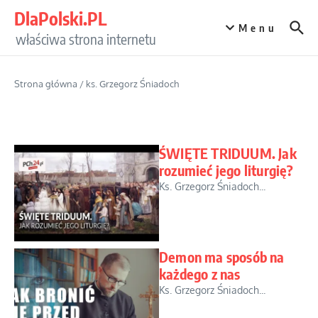
Przejdź do treści
DlaPolski.PL
Menu
właściwa strona internetu
Strona główna
/
ks. Grzegorz Śniadoch
ŚWIĘTE TRIDUUM. Jak
rozumieć jego liturgię?
Ks. Grzegorz Śniadoch...
Demon ma sposób na
każdego z nas
Ks. Grzegorz Śniadoch...