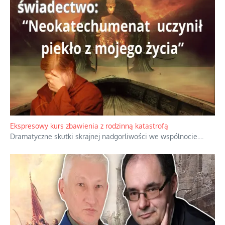
Niewygodne kulisy alpejskiego objawienia
Watykan woli skupiać się na łagodnym wizerunku Maryi,
ukrywając przed światem pełną i bardziej surową treść jej
orędzia.
...