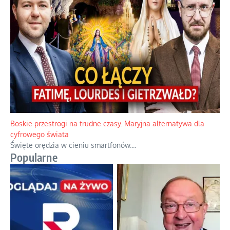
Papieskie innowacje w tradycyjnym różańcu
Gorący dylemat medytacji nad tajemnicami.
...