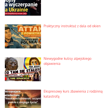
Rogaty wysłannik wiedeńskiej opieki
społecznej
Mrożony owocowy zawrót głowy w
marketach
Lipski incydent i meandry strategii