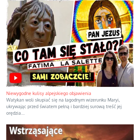
Nietrwałość hormonów i zalety
intercyzy
Szlachetna duma z historycznego
braku rozsądku