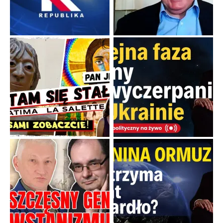
Boskie przestrogi na trudne czasy. Maryjna alternatywa dla
cyfrowego świata
Święte orędzia w cieniu smartfonów.
...
Popularne