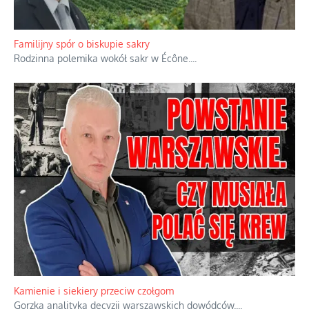
Ciemna strona podręcznikowych mitów historycznych
Historia jest doświadczeniem niepowtarzalnym i tłumaczenie,
że będziemy coś krytykować po to, żeby później znowu jakiegoś
powstania nie zrobili, jest
...
Familijny spór o biskupie sakry
Rodzinna polemika wokół sakr w Écône.
...