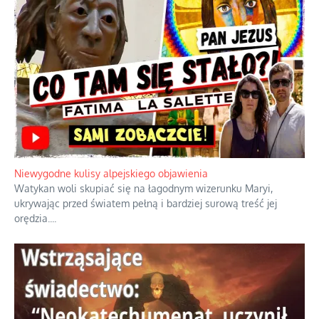
Niewygodne kulisy alpejskiego objawienia
Watykan woli skupiać się na łagodnym wizerunku Maryi,
ukrywając przed światem pełną i bardziej surową treść jej
orędzia.
...