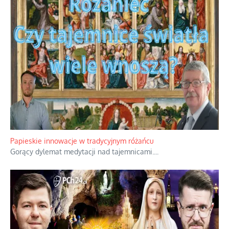
Papieskie innowacje w tradycyjnym różańcu
Gorący dylemat medytacji nad tajemnicami.
...