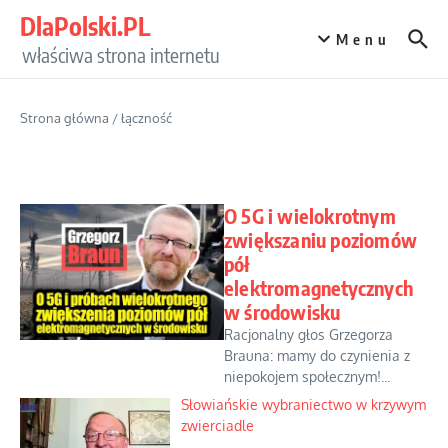
Przejdź do treści
DlaPolski.PL
Menu
właściwa strona internetu
Strona główna
/
łączność
O 5G i wielokrotnym
zwiększaniu poziomów
pół
elektromagnetycznych
w środowisku
Racjonalny głos Grzegorza
Brauna: mamy do czynienia z
niepokojem społecznym!...
Słowiańskie wybraniectwo w krzywym
zwierciadle