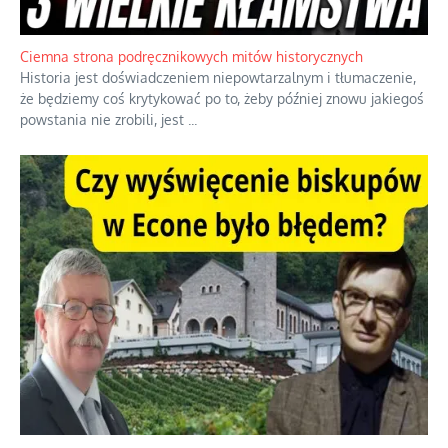
Ciemna strona podręcznikowych mitów historycznych
Historia jest doświadczeniem niepowtarzalnym i tłumaczenie,
że będziemy coś krytykować po to, żeby później znowu jakiegoś
powstania nie zrobili, jest
...