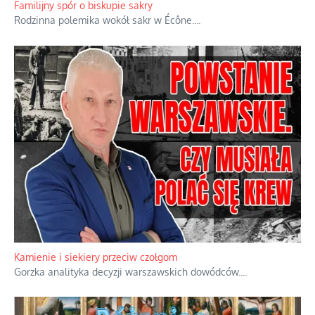
Familijny spór o biskupie sakry
Rodzinna polemika wokół sakr w Écône.
...
Kamienie i siekiery przeciw czołgom
Gorzka analityka decyzji warszawskich dowódców.
...