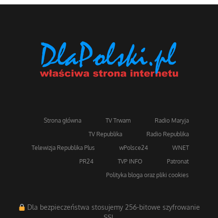
Strona główna
TV Trwam
Radio Maryja
TV Republika
Radio Republika
Telewizja Republika Plus
wPolsce24
WNET
PR24
TVP INFO
Patronat
Polityka bloga oraz pliki cookies
Dla bezpieczeństwa stosujemy 256-bitowe szyfrowanie
SSL