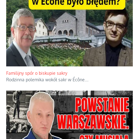
Ciemna strona podręcznikowych mitów historycznych
Historia jest doświadczeniem niepowtarzalnym i tłumaczenie,
że będziemy coś krytykować po to, żeby później znowu jakiegoś
powstania nie zrobili, jest
...