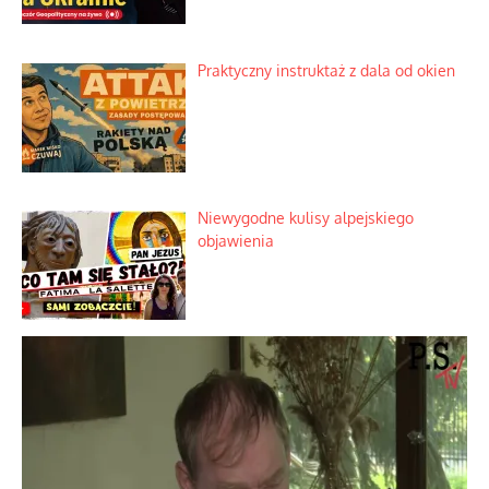
społecznej
Mrożony owocowy zawrót głowy w
marketach
Lipski incydent i meandry strategii
Praktyczny instruktaż z dala od okien