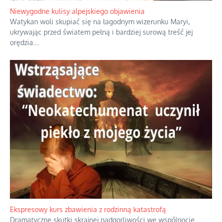
Duchowa apteczka bez teologicznych podróbek
Instrukcja obsługi łaski z ominięciem duchowych skrótów.
...
Niewygodne kulisy alpejskiego objawienia
Watykan woli skupiać się na łagodnym wizerunku Maryi,
ukrywając przed światem pełną i bardziej surową treść jej
orędzia.
...