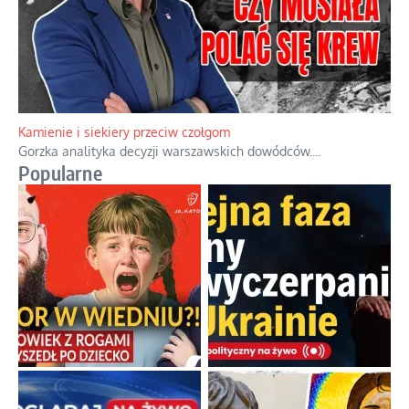
Familijny spór o biskupie sakry
Rodzinna polemika wokół sakr w Écône.
...