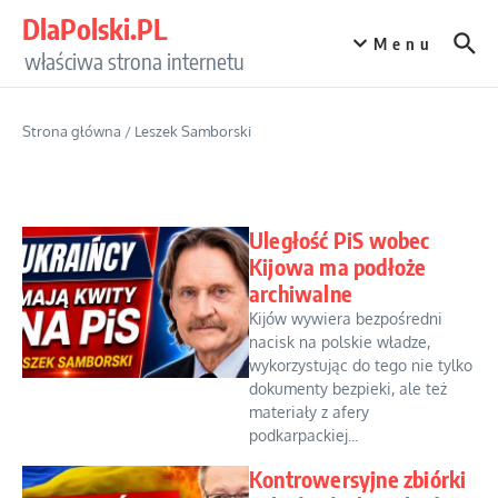
Przejdź do treści
DlaPolski.PL
Menu
właściwa strona internetu
Strona główna
/
Leszek Samborski
Uległość PiS wobec
Kijowa ma podłoże
archiwalne
Kijów wywiera bezpośredni
nacisk na polskie władze,
wykorzystując do tego nie tylko
dokumenty bezpieki, ale też
materiały z afery
podkarpackiej...
Kontrowersyjne zbiórki