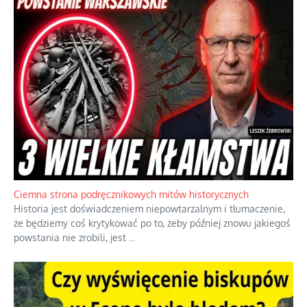
Szlachetna duma z historycznego braku rozsądku
Jednym z dziedzictw polskiej kontrreformacji jest skłonność do
oceniania wszystkiego w kategoriach moralnych, w tym
również polityki międzynarodowej, a
...