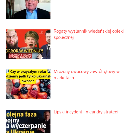
Tajemnica nagłego upadku krajowych
serwerów
Duchowa apteczka bez teologicznych
podróbek
Słowiańskie wybraniectwo w krzywym
zwierciadle
Rogaty wysłannik wiedeńskiej opieki