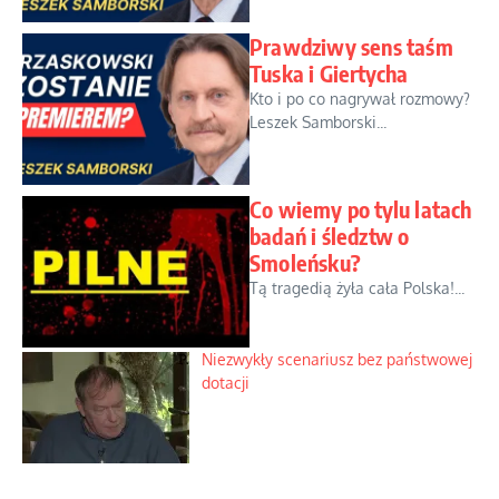
Prawdziwy sens taśm
Tuska i Giertycha
Kto i po co nagrywał rozmowy?
Leszek Samborski...
Co wiemy po tylu latach
badań i śledztw o
Smoleńsku?
Tą tragedią żyła cała Polska!...