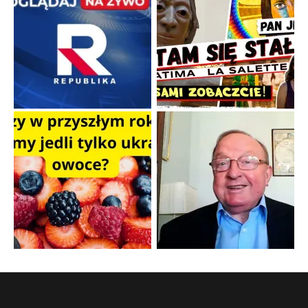
Kamienie i siekiery przeciw czołgom
Gorzka analityka decyzji warszawskich dowódców.
...
Popularne