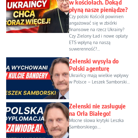
w kościołach. Dokąd
płyną nasze pieniądze?
Czy polski Kościół powinien
angażować się w zbiórki
finansowe na rzecz Ukrainy?
Czy Zielony Ład i nowe opłaty
ETS wpłyną na naszą
suwerenność?...
Zełenski wysyła do
Polski agenturę
Ukraińcy mają wielkie wpływy
w Polsce – Leszek Samborski...
Zełenski nie zasługuje
na Orła Białego!
Mocne słowa krytyki Leszka
Samborskiego....