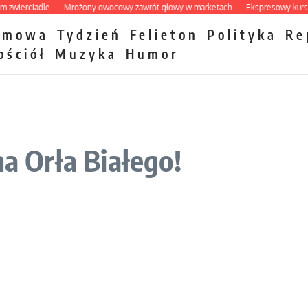
erciadle
Mrożony owocowy zawrót głowy w marketach
Ekspresowy kurs zbawie
zmowa
Tydzień
Felieton
Polityka
Re
ościół
Muzyka
Humor
na Orła Białego!