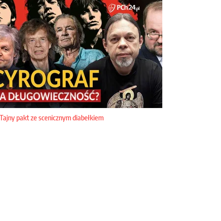
Tajny pakt ze scenicznym diabełkiem