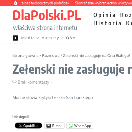
Przejdź do treści
apteczka bez teologicznych podróbek
Słowiańskie wybraniectwo w krzywym zwi
DlaPolski.PL
Opinia
Ro
Historia
K
właściwa strona internetu
Media
Autorzy
Q&A
Strona główna
/
Rozmowa
/
Zełenski nie zasługuje na Orła Białego!
Zełenski nie zasługuje 
Brak komentarzy
Mocne słowa krytyki Leszka Samborskiego.
Udostępnij:
E-mail
WhatsApp