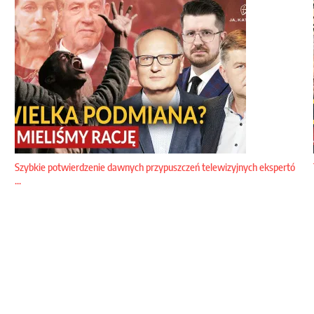
Szybkie potwierdzenie dawnych przypuszczeń telewizyjnych ekspertó
...