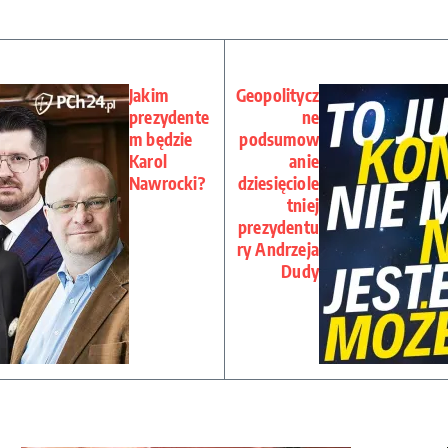
Jakim
Geopolitycz
prezydente
ne
m będzie
podsumow
Karol
anie
Nawrocki?
dziesięciole
tniej
prezydentu
ry Andrzeja
Dudy