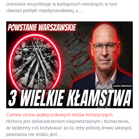
Szlachetna duma z historycznego braku rozsądku
Jednym z dziedzictw polskiej kontrreformacji jest skłonność do
oceniania wszystkiego w kategoriach moralnych, w tym
również polityki międzynarodowej, a
...