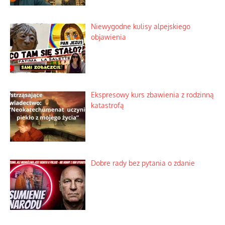
marketach
Lipski incydent i meandry strategii
Praktyczny instruktaż z dala od okien
Niewygodne kulisy alpejskiego
objawienia