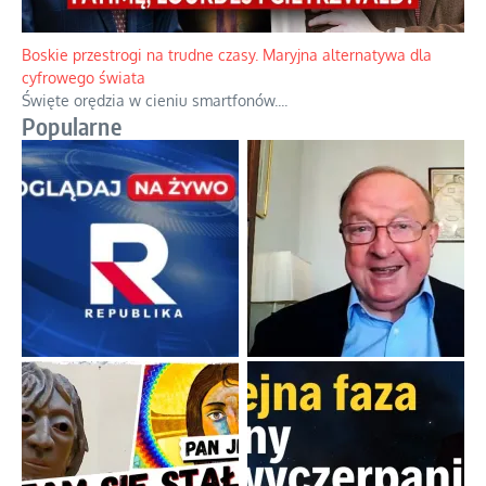
Papieskie innowacje w tradycyjnym różańcu
Gorący dylemat medytacji nad tajemnicami.
...
Boskie przestrogi na trudne czasy. Maryjna alternatywa dla
cyfrowego świata
Święte orędzia w cieniu smartfonów.
...