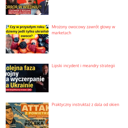
Słowiańskie wybraniectwo w krzywym
zwierciadle
Rogaty wysłannik wiedeńskiej opieki
społecznej
Mrożony owocowy zawrót głowy w