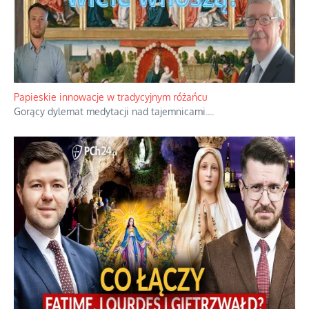
Kamienie i siekiery przeciw czołgom
Gorzka analityka decyzji warszawskich dowódców.
...