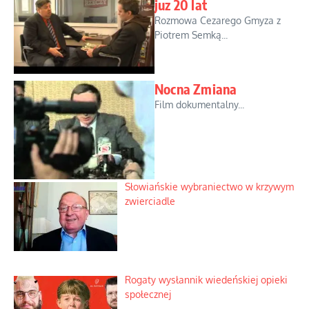
juz 20 lat
Rozmowa Cezarego Gmyza z
Piotrem Semką...
Nocna Zmiana
Film dokumentalny...