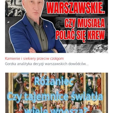
Familijny spór o biskupie sakry
Rodzinna polemika wokół sakr w Écône.
...