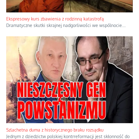
Niewygodne kulisy alpejskiego objawienia
Watykan woli skupiać się na łagodnym wizerunku Maryi,
ukrywając przed światem pełną i bardziej surową treść jej
orędzia.
...
Ekspresowy kurs zbawienia z rodzinną katastrofą
Dramatyczne skutki skrajnej nadgorliwości we wspólnocie.
...