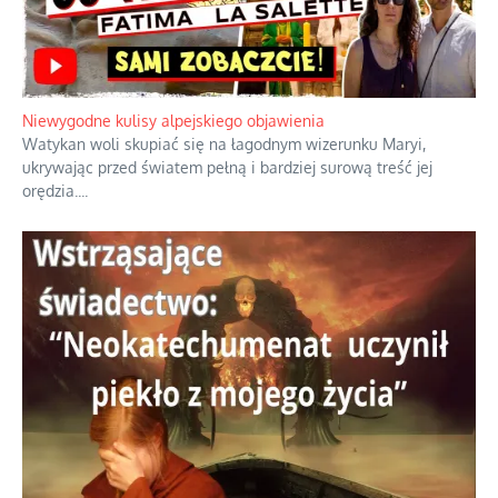
Szlachetna duma z historycznego
braku rozsądku