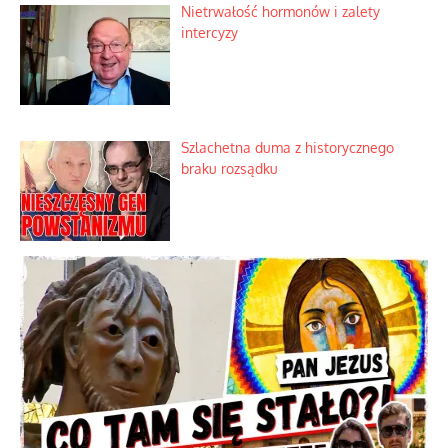
Ekspresowy kurs zbawienia z rodzinną
katastrofą
Dobre rady bez pytania o zdanie
Nietrwałość hormonów i zalety
intercyzy