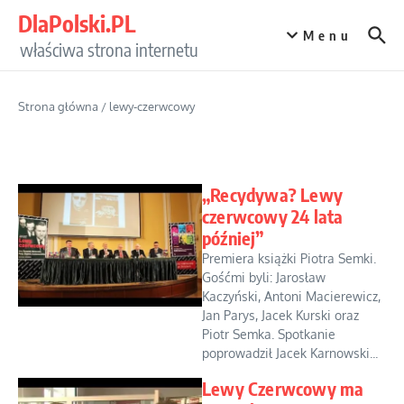
Przejdź do treści
DlaPolski.PL
Menu
właściwa strona internetu
Strona główna
/
lewy-czerwcowy
„Recydywa? Lewy
czerwcowy 24 lata
później”
Premiera książki Piotra Semki.
Gośćmi byli: Jarosław
Kaczyński, Antoni Macierewicz,
Jan Parys, Jacek Kurski oraz
Piotr Semka. Spotkanie
poprowadził Jacek Karnowski...
Lewy Czerwcowy ma