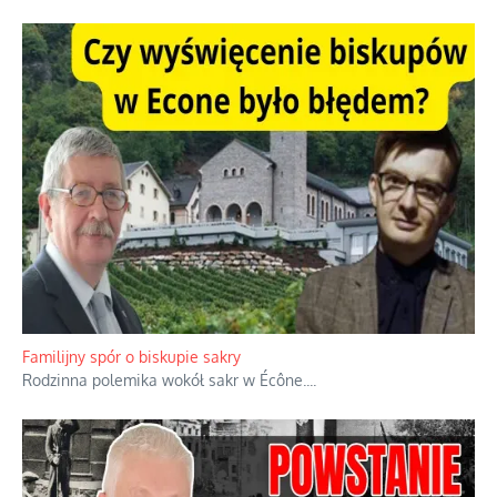
Ciemna strona podręcznikowych mitów historycznych
Historia jest doświadczeniem niepowtarzalnym i tłumaczenie,
że będziemy coś krytykować po to, żeby później znowu jakiegoś
powstania nie zrobili, jest
...