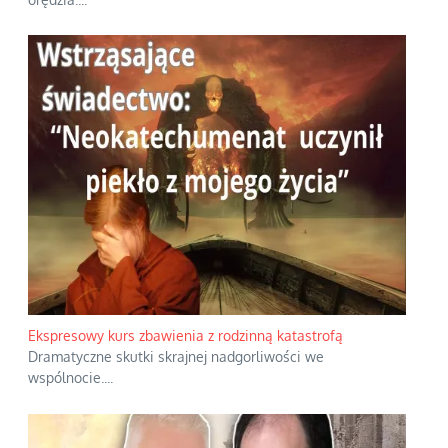
Ekspresowy kurs zbawienia z rodzinną katastrofą
Dramatyczne skutki skrajnej nadgorliwości we
wspólnocie.
...