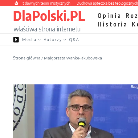
Przejdź do treści
labirynt dawnych teorii mistycznych
Duchowa apteczka bez teologicznych podr
DlaPolski.PL
Opinia
Ro
Historia
K
właściwa strona internetu
Media
Autorzy
Q&A
Strona główna
/
Małgorzata Wanke-Jakubowska