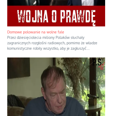
Domowe polowanie na wolne fale
Przez dziesięciolecia miliony Polaków słuchały
zagranicznych rozgłośni radiowych, pomimo że władze
komunistyczne robiły wszystko, aby je zagłuszyć.
...