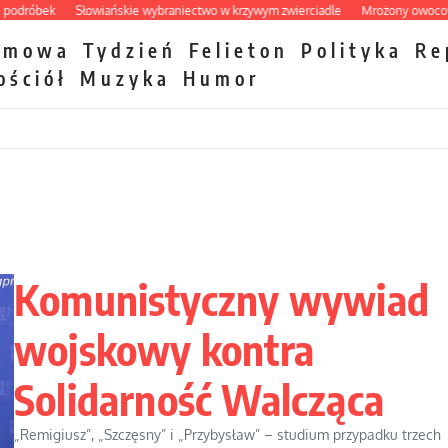
óbek
Słowiańskie wybraniectwo w krzywym zwierciadle
Mrożony owocowy zaw
zmowa
Tydzień
Felieton
Polityka
Re
ościół
Muzyka
Humor
Komunistyczny wywiad
wojskowy kontra
Solidarność Walcząca
„Remigiusz”, „Szczęsny” i „Przybysław” – studium przypadku trzech