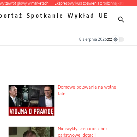
rót głowy w marketach
Ekspresowy kurs zbawienia z rodzinną katastrofą
Dobr
portaż
Spotkanie
Wykład
UE
8 sierpnia 2026
Domowe polowanie na wolne
fale
Niezwykły scenariusz bez
państwowej dotacji