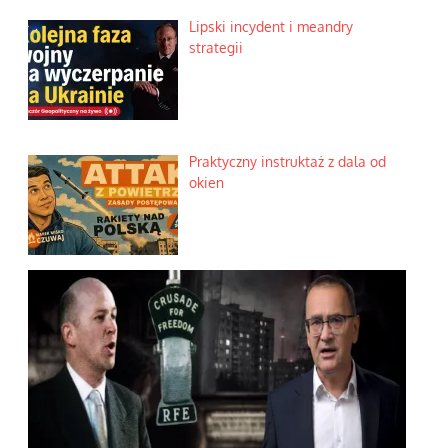
Lipski incydent i meandry
strategii
Praktyczny instruktaż z dala od
okien