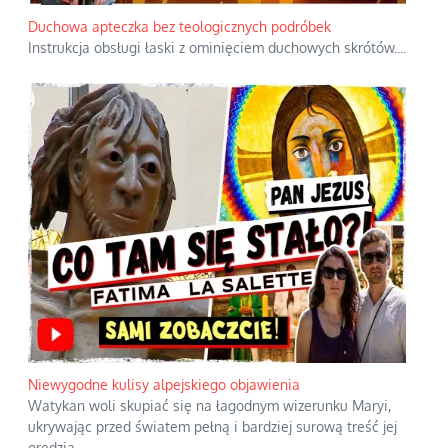
Duchowa apteczka bez teologicznych podróbek
Instrukcja obsługi łaski z ominięciem duchowych skrótów.
...
Niewygodne kulisy alpejskiego objawienia
Watykan woli skupiać się na łagodnym wizerunku Maryi,
ukrywając przed światem pełną i bardziej surową treść jej
orędzia.
...