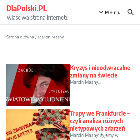
Przejdź do treści
DlaPolski.PL
Menu
właściwa strona internetu
Strona główna
/
Marcin Masny
Kryzys i nieodwracalne
zmiany na świecie
Marcin Masny...
Trupy we Frankfurcie –
czyli analiza różnych
nietypowych zdarzeń
Marcin Masny: żyjemy w