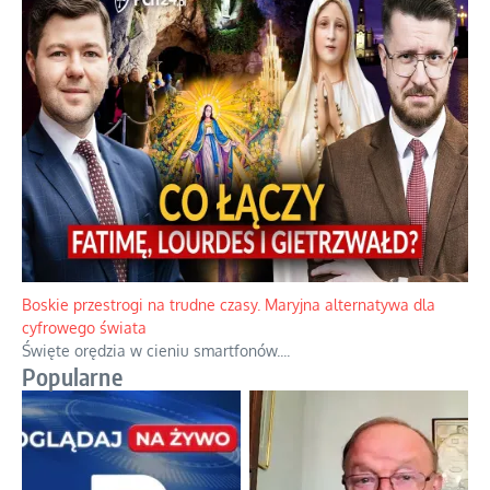
Papieskie innowacje w tradycyjnym różańcu
Gorący dylemat medytacji nad tajemnicami.
...