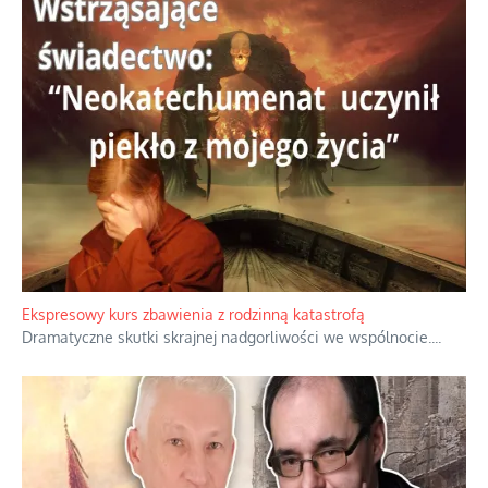
Niewygodne kulisy alpejskiego objawienia
Watykan woli skupiać się na łagodnym wizerunku Maryi,
ukrywając przed światem pełną i bardziej surową treść jej
orędzia.
...