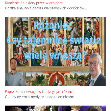
Rodzinna polemika wokół sakr w Écône.
...
Kamienie i siekiery przeciw czołgom
Gorzka analityka decyzji warszawskich dowódców.
...