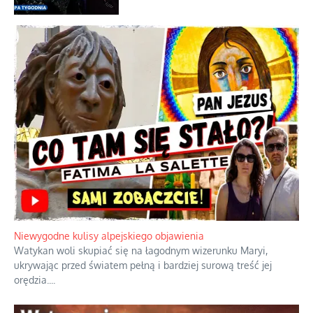
intercyzy
Szlachetna duma z historycznego
braku rozsądku
Najdroższy morski kranik na świecie