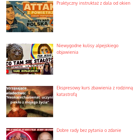
Mrożony owocowy zawrót głowy w
marketach
Lipski incydent i meandry strategii
Praktyczny instruktaż z dala od okien