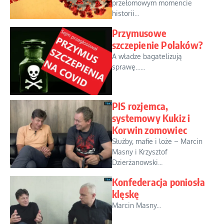
przełomowym momencie
historii...
Przymusowe
szczepienie Polaków?
A władze bagatelizują
sprawę…...
PIS rozjemca,
systemowy Kukiz i
Korwin zomowiec
Służby, mafie i loże – Marcin
Masny i Krzysztof
Dzierżanowski...
Konfederacja poniosła
klęskę
Marcin Masny...