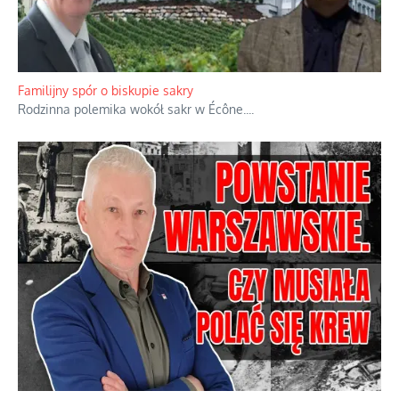
Ciemna strona podręcznikowych mitów historycznych
Historia jest doświadczeniem niepowtarzalnym i tłumaczenie,
że będziemy coś krytykować po to, żeby później znowu jakiegoś
powstania nie zrobili, jest
...
Familijny spór o biskupie sakry