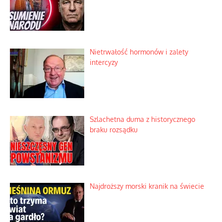
Niewygodne kulisy alpejskiego
objawienia
Ekspresowy kurs zbawienia z rodzinną
katastrofą
Dobre rady bez pytania o zdanie
Nietrwałość hormonów i zalety