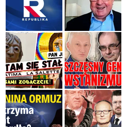
Boskie przestrogi na trudne czasy. Maryjna alternatywa dla
cyfrowego świata
Święte orędzia w cieniu smartfonów.
...
Popularne