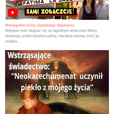
Niewygodne kulisy alpejskiego objawienia
Watykan woli skupiać się na łagodnym wizerunku Maryi,
ukrywając przed światem pełną i bardziej surową treść jej
orędzia.
...