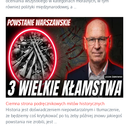
oceniania wszystkiego w kategoriach moralnych, w tym
również polityki międzynarodowej, a
...
Ciemna strona podręcznikowych mitów historycznych
Historia jest doświadczeniem niepowtarzalnym i tłumaczenie,
że będziemy coś krytykować po to, żeby później znowu jakiegoś
powstania nie zrobili, jest
...