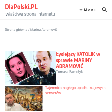
Przejdź do treści
DlaPolski.PL
Menu
właściwa strona internetu
Strona główna
/
Marina Abramović
Łysiejący KATOLIK w
sprawie MARINY
ABRAMOVIĆ
Tomasz Samołyk...
Tajemnica nagłego upadku krajowych
serwerów