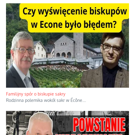
Familijny spór o biskupie sakry
Rodzinna polemika wokół sakr w Écône.
...