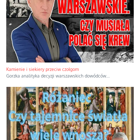
Kamienie i siekiery przeciw czołgom
Gorzka analityka decyzji warszawskich dowódców.
...