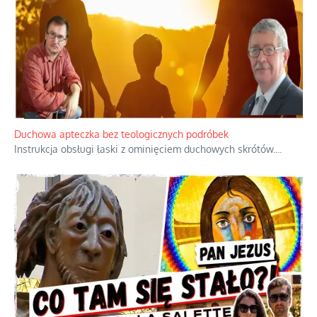
Duchowa apteczka bez teologicznych podróbek
Instrukcja obsługi łaski z ominięciem duchowych skrótów.
...