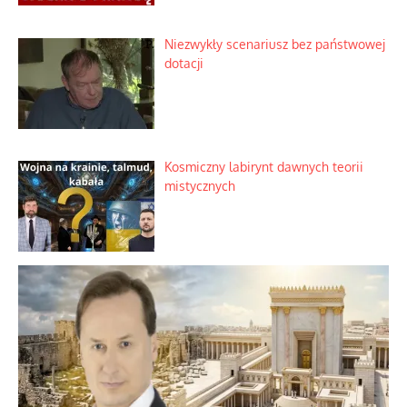
Niezwykły scenariusz bez państwowej
dotacji
Kosmiczny labirynt dawnych teorii
mistycznych