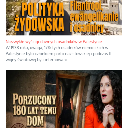
Niezwykłe wyścigi dawnych osadników w Palestynie
W 1938 roku, uwaga, 17% tych osadników niemieckich w
Palestynie było członkiem partii nazistowskiej i podczas II
wojny światowej byli internowani
...