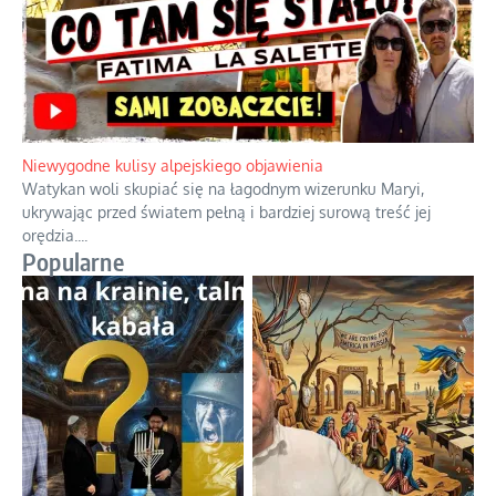
Niewygodne kulisy alpejskiego objawienia
Watykan woli skupiać się na łagodnym wizerunku Maryi,
ukrywając przed światem pełną i bardziej surową treść jej
orędzia.
...
Popularne