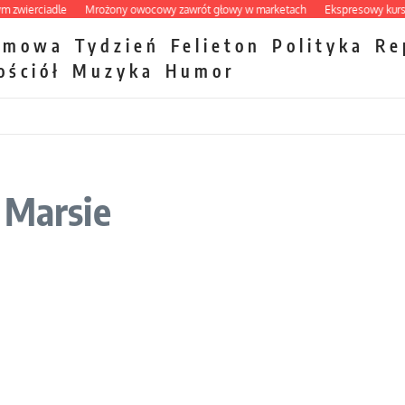
erciadle
Mrożony owocowy zawrót głowy w marketach
Ekspresowy kurs zbawi
zmowa
Tydzień
Felieton
Polityka
Re
ościół
Muzyka
Humor
 Marsie