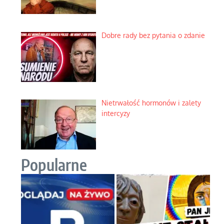
Dobre rady bez pytania o zdanie
Nietrwałość hormonów i zalety
intercyzy
Popularne