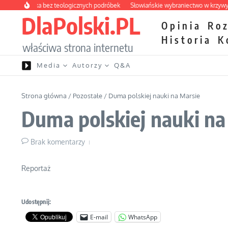
Przejdź do treści
 apteczka bez teologicznych podróbek
Słowiańskie wybraniectwo w krzywym zwi
DlaPolski.PL
Opinia
Ro
Historia
K
właściwa strona internetu
Media
Autorzy
Q&A
Strona główna
/
Pozostałe
/
Duma polskiej nauki na Marsie
Duma polskiej nauki na
Brak komentarzy
Reportaż
Udostępnij:
E-mail
WhatsApp