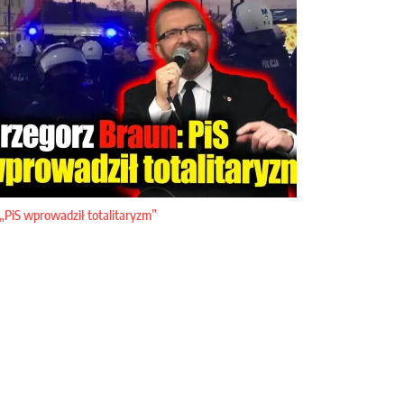
„PiS wprowadził totalitaryzm”