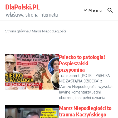
Przejdź do treści
DlaPolski.PL
Menu
właściwa strona internetu
Strona główna
/
Marsz Niepodległości
Psiecko to patologia!
Pospieszalski
przypomina
Transparent „KOTKI I PSIECKA
NIE ZASTĄPIĄ DZIECKA” z
Marszu Niepodległości wywołał
lawinę komentarzy. Jedni
oburzeni, inni pełni uznania....
Marsz Niepodległości to
trauma Kaczyńskiego