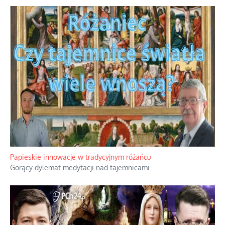
Papieskie innowacje w tradycyjnym różańcu
Gorący dylemat medytacji nad tajemnicami.
...