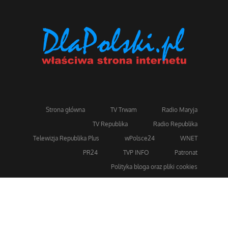
Strona główna
TV Trwam
Radio Maryja
TV Republika
Radio Republika
Telewizja Republika Plus
wPolsce24
WNET
PR24
TVP INFO
Patronat
Polityka bloga oraz pliki cookies
Dla bezpieczeństwa stosujemy 256-bitowe szyfrowanie
SSL