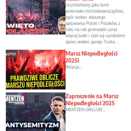
Uruchomiony jako bunt
przeciwko michnikowszczyźnie,
opór wobec dalszego
opluwania Polski i Polaków, z
roku na rok gromadził coraz
więcej ludzi i stał się symbolem
oporu wobec gangu Tuska....
Marsz Niepodległości
2025!
Relacja...
Zaproszenie na Marsz
Niepodległości 2025
MENTZEN GRILLUJE...