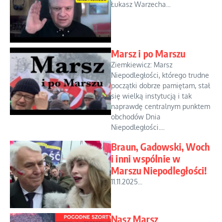
Łukasz Warzecha...
Marsz i po Marszu
Ziemkiewicz: Marsz
Niepodległości, którego trudne
początki dobrze pamiętam, stał
się wielką instytucją i tak
naprawdę centralnym punktem
obchodów Dnia
Niepodległości....
Braun, Gadowski, Woch
i inni wspólnie w
Marszu Niepodległości!
11.11.2025...
Nasz Marsz