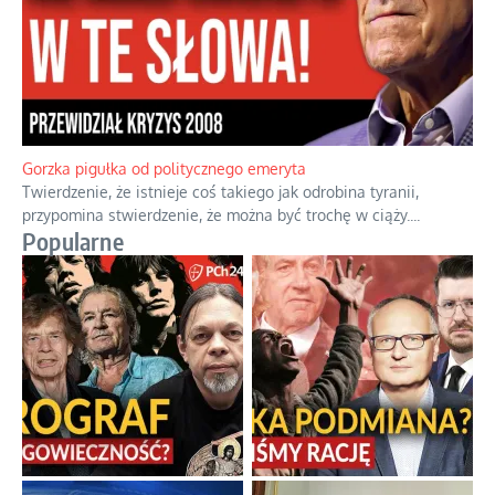
Gorzka pigułka od politycznego emeryta
Twierdzenie, że istnieje coś takiego jak odrobina tyranii,
przypomina stwierdzenie, że można być trochę w ciąży.
...
Popularne