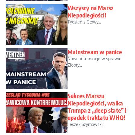
Wszyscy na Marsz
Niepodległości!
Tydzień z Głowy...
Mainstream w panice
Nowe informacje w sprawie
Ziobry...
Sukces Marszu
Niepodległości, walka
Trumpa z „deep state” i
upadek traktatu WHO!
Leszek Szymowski...