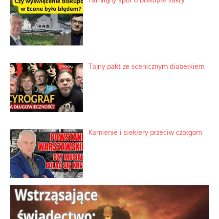
Tajny pakt ze scenicznym diabełkiem
Kamienie i siekiery przeciw czołgom