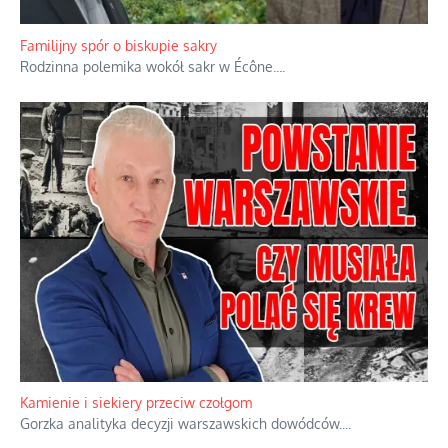
Familijny spór o biskupie sakry
Rodzinna polemika wokół sakr w Écône.
...
Kamienie i siekiery przeciw czołgom
Gorzka analityka decyzji warszawskich dowódców.
...