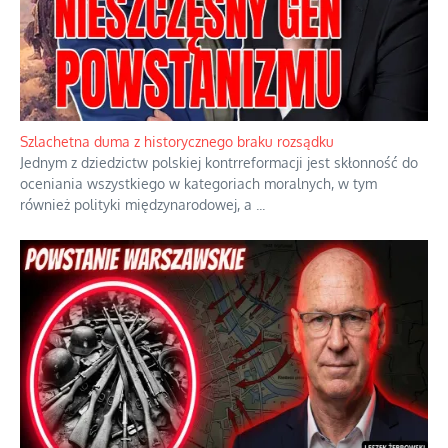
Szlachetna duma z historycznego braku rozsądku
Jednym z dziedzictw polskiej kontrreformacji jest skłonność do
oceniania wszystkiego w kategoriach moralnych, w tym
również polityki międzynarodowej, a
...