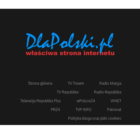
Strona główna
TV Trwam
Radio Maryja
TV Republika
Radio Republika
Telewizja Republika Plus
wPolsce24
WNET
PR24
TVP INFO
Patronat
Polityka bloga oraz pliki cookies
Dla bezpieczeństwa stosujemy 256-bitowe szyfrowanie