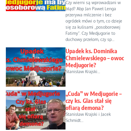
Czy wierni są wprowadzani w
błąd? Abp Jan Paweł Lenga
przerywa milczenie i bez
ogródek mówi o tym, co dzieje
się za kulisami „posoborowej
Fatimy”. Czy Medjugorie to
duchowy przełom, czy sp...
Upadek ks. Dominika
Chmielewskiego – owoc
Medjugorie?
Stanisław Krajski...
„Cuda” w Medjugorie –
czy ks. Glas stał się
ofiarą demona?
Stanisław Krajski i Jacek
Schmidt...