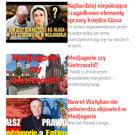
Najbardziej niepokojące
i zagadkowe elementy
sprawy księdza Glasa
Te słowa wypowiedziane przez
księdza kilka lat temu
urzeczywistniają się na naszych
oczach....
Medjugorie czy
Gietrzwałd?
Chodzi o zniszczenie
prawdziwej maryjności –
protestantyzację...
Nawet Watykan nie
potwierdza objawień w
Medjugorie
Abp Jan Paweł Lenga...