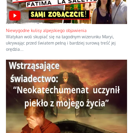
Niewygodne kulisy alpejskiego objawienia
Watykan woli skupiać się na łagodnym wizerunku Maryi,
ukrywając przed światem pełną i bardziej surową treść jej
orędzia.
...