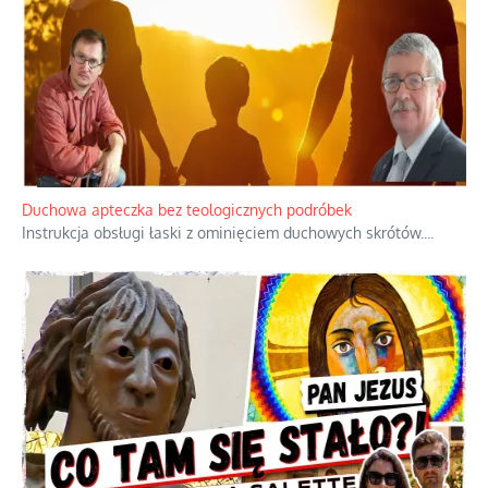
Duchowa apteczka bez teologicznych podróbek
Instrukcja obsługi łaski z ominięciem duchowych skrótów.
...