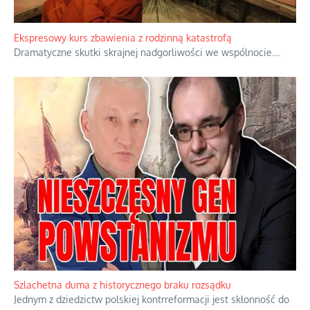
Ekspresowy kurs zbawienia z rodzinną katastrofą
Dramatyczne skutki skrajnej nadgorliwości we wspólnocie.
...
Szlachetna duma z historycznego braku rozsądku
Jednym z dziedzictw polskiej kontrreformacji jest skłonność do