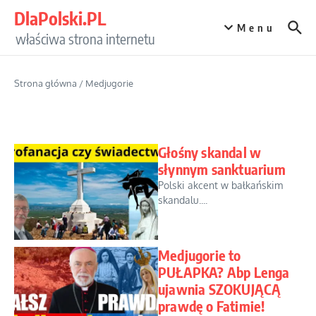
Przejdź do treści
DlaPolski.PL
Menu
właściwa strona internetu
Strona główna
/
Medjugorie
Głośny skandal w
słynnym sanktuarium
Polski akcent w bałkańskim
skandalu....
Medjugorie to
PUŁAPKA? Abp Lenga
ujawnia SZOKUJĄCĄ
prawdę o Fatimie!