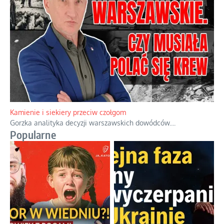
Kamienie i siekiery przeciw czołgom
Gorzka analityka decyzji warszawskich dowódców.
...
Popularne