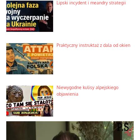
Lipski incydent i meandry strategii
Praktyczny instruktaż z dala od okien
Niewygodne kulisy alpejskiego
objawienia