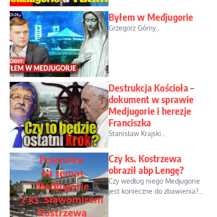
Byłem w Medjugorie
Grzegorz Górny...
Destrukcja Kościoła –
dokument w sprawie
Medjugorie i herezje
Franciszka
Stanisław Krajski...
Czy ks. Kostrzewa
obraził abp Lengę?
Czy według niego Medjugorie
jest konieczne do zbawienia?...