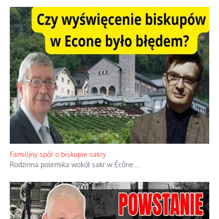
Familijny spór o biskupie sakry
Rodzinna polemika wokół sakr w Écône.
...