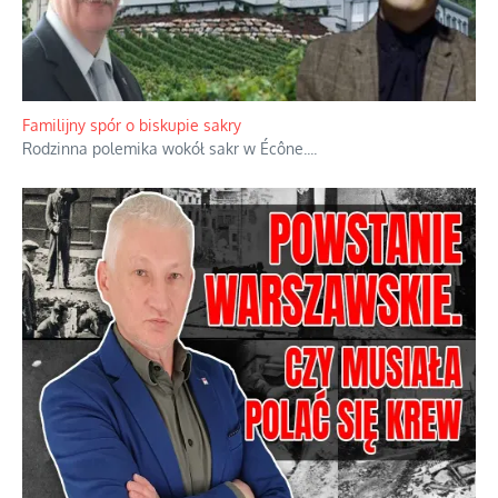
Ciemna strona podręcznikowych mitów historycznych
Historia jest doświadczeniem niepowtarzalnym i tłumaczenie,
że będziemy coś krytykować po to, żeby później znowu jakiegoś
powstania nie zrobili, jest
...