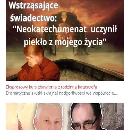
Niewygodne kulisy alpejskiego objawienia
Watykan woli skupiać się na łagodnym wizerunku Maryi,
ukrywając przed światem pełną i bardziej surową treść jej
orędzia.
...