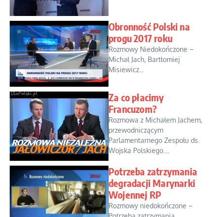
Obronność Polski na
progu 2017 roku
Rozmowy Niedokończone –
Michał Jach, Bartłomiej
Misiewicz...
Za co płacimy
Francuzom?
Rozmowa z Michałem Jachem,
przewodniczącym
Parlamentarnego Zespołu ds.
Wojska Polskiego....
Potrzeba zatrzymania
degradacji Marynarki
Wojennej RP
Rozmowy niedokończone –
Potrzeba zatrzymania