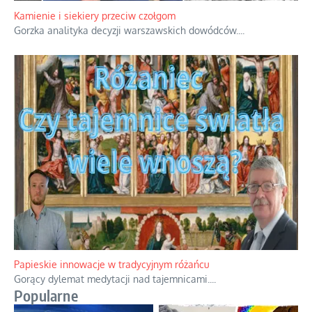
Familijny spór o biskupie sakry
Rodzinna polemika wokół sakr w Écône.
...
Kamienie i siekiery przeciw czołgom
Gorzka analityka decyzji warszawskich dowódców.
...