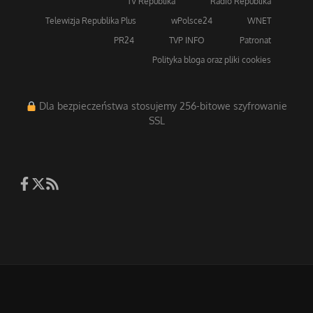
Strona główna
TV Trwam
Radio Maryja
TV Republika
Radio Republika
Telewizja Republika Plus
wPolsce24
WNET
PR24
TVP INFO
Patronat
Polityka bloga oraz pliki cookies