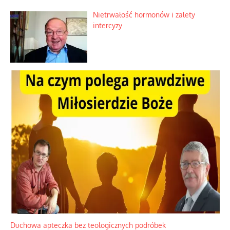
Ekspresowy kurs zbawienia z rodzinną
katastrofą
Dobre rady bez pytania o zdanie
Nietrwałość hormonów i zalety
intercyzy