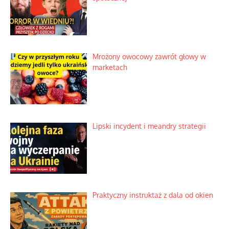
Duchowa apteczka bez teologicznych
podróbek
Słowiańskie wybraniectwo w krzywym
zwierciadle
Rogaty wysłannik wiedeńskiej opieki
społecznej