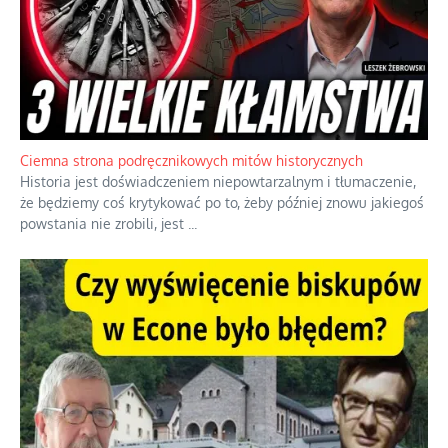
Szlachetna duma z historycznego braku rozsądku
Jednym z dziedzictw polskiej kontrreformacji jest skłonność do
oceniania wszystkiego w kategoriach moralnych, w tym
również polityki międzynarodowej, a
...