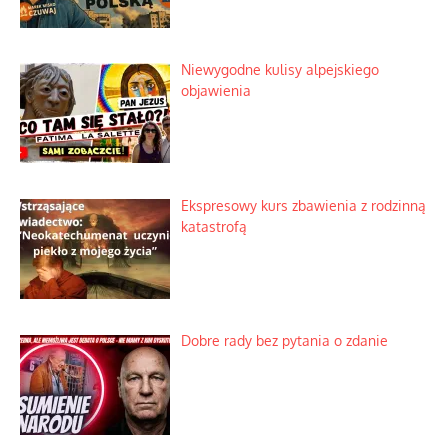
Mrożony owocowy zawrót głowy w
marketach
Lipski incydent i meandry strategii
Praktyczny instruktaż z dala od okien
Niewygodne kulisy alpejskiego
objawienia