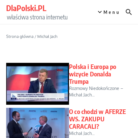
Przejdź do treści
DlaPolski.PL
Menu
właściwa strona internetu
Strona główna
/
Michał Jach
Polska i Europa po
wizycie Donalda
Trumpa
Rozmowy Niedokończone –
Michał Jach...
O co chodzi w AFERZE
WS. ZAKUPU
CARACALI?
Michał Jach...