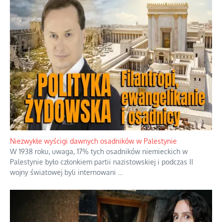
Kosmiczny labirynt dawnych teorii
mistycznych
Tajemnica nagłego upadku krajowych
serwerów