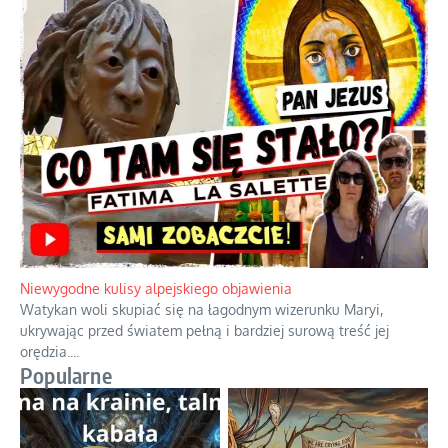
Duchowa apteczka bez teologicznych podróbek
Instrukcja obsługi łaski z ominięciem duchowych skrótów.
...