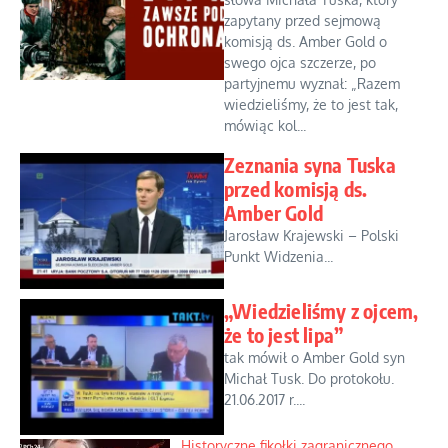
zapytany przed sejmową
komisją ds. Amber Gold o
swego ojca szczerze, po
partyjnemu wyznał: „Razem
wiedzieliśmy, że to jest tak,
mówiąc kol...
Zeznania syna Tuska
przed komisją ds.
Amber Gold
Jarosław Krajewski – Polski
Punkt Widzenia...
„Wiedzieliśmy z ojcem,
że to jest lipa”
tak mówił o Amber Gold syn
Michał Tusk. Do protokołu.
21.06.2017 r....