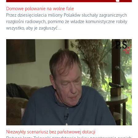
pamiętano zupełnie inaczej i budowano wokół nich odmienne
opowieści.
...
Domowe polowanie na wolne fale
Przez dziesięciolecia miliony Polaków słuchały zagranicznych
rozgłośni radiowych, pomimo że władze komunistyczne robiły
wszystko, aby je zagłuszyć.
...