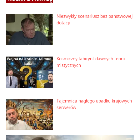
harmonia rodziny
Zimny prysznic na złote emocje
Domowe polowanie na wolne fale
Niezwykły scenariusz bez państwowej
dotacji