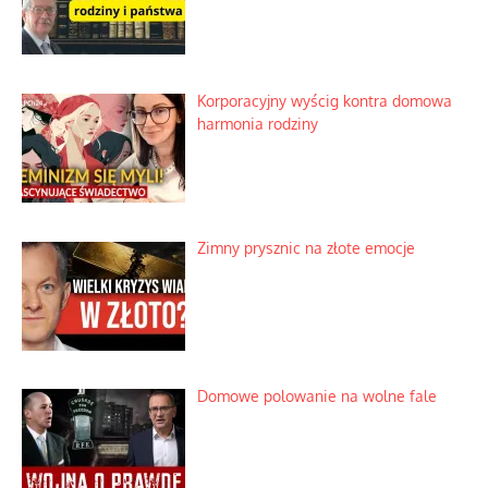
Niezwykłe wyścigi dawnych
osadników w Palestynie
Bezobsługowe muzeum objawień w
Alpach
Rozważania o rodzinie przy zielonej
herbacie
Korporacyjny wyścig kontra domowa