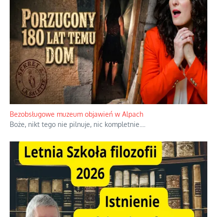
Niezwykłe wyścigi dawnych osadników w Palestynie
W 1938 roku, uwaga, 17% tych osadników niemieckich w
Palestynie było członkiem partii nazistowskiej i podczas II
wojny światowej byli internowani
...