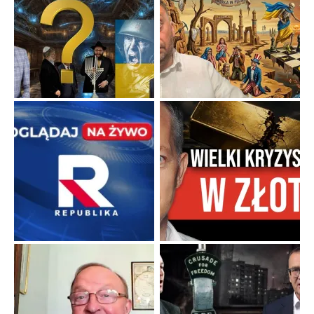
Niewygodne kulisy alpejskiego objawienia
Watykan woli skupiać się na łagodnym wizerunku Maryi,
ukrywając przed światem pełną i bardziej surową treść jej
orędzia.
...
Popularne