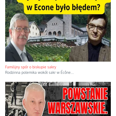
Ciemna strona podręcznikowych mitów historycznych
Historia jest doświadczeniem niepowtarzalnym i tłumaczenie,
że będziemy coś krytykować po to, żeby później znowu jakiegoś
powstania nie zrobili, jest
...