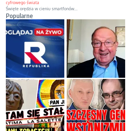
Boskie przestrogi na trudne czasy. Maryjna alternatywa dla
cyfrowego świata
Święte orędzia w cieniu smartfonów.
...
Popularne