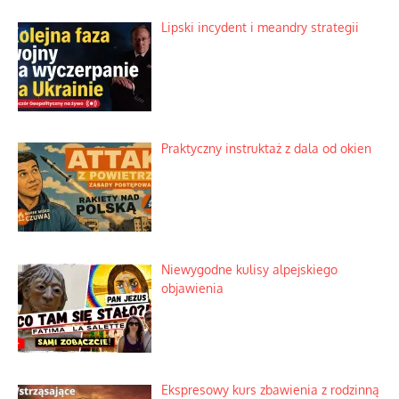
Rogaty wysłannik wiedeńskiej opieki
społecznej
Mrożony owocowy zawrót głowy w
marketach
Lipski incydent i meandry strategii