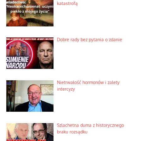
Praktyczny instruktaż z dala od okien
Niewygodne kulisy alpejskiego
objawienia
Ekspresowy kurs zbawienia z rodzinną
katastrofą