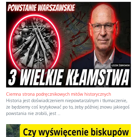
Szlachetna duma z historycznego braku rozsądku
Jednym z dziedzictw polskiej kontrreformacji jest skłonność do
oceniania wszystkiego w kategoriach moralnych, w tym
również polityki międzynarodowej, a
...