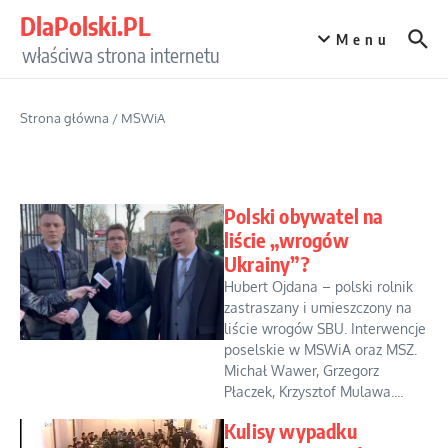
Przejdź do treści
DlaPolski.PL
Menu
właściwa strona internetu
Strona główna
/
MSWiA
Polski obywatel na
liście „wrogów
Ukrainy”?
Hubert Ojdana – polski rolnik
zastraszany i umieszczony na
liście wrogów SBU. Interwencje
poselskie w MSWiA oraz MSZ.
Michał Wawer, Grzegorz
Płaczek, Krzysztof Mulawa....
Kulisy wypadku