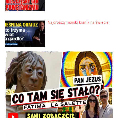
Dobre rady bez pytania o zdanie
Nietrwałość hormonów i zalety
intercyzy
Szlachetna duma z historycznego
braku rozsądku
Najdroższy morski kranik na świecie