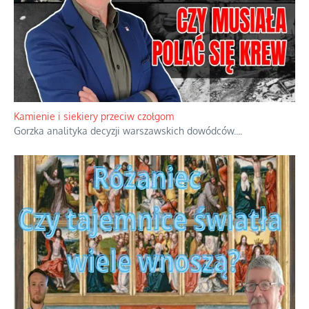
Familijny spór o biskupie sakry
Rodzinna polemika wokół sakr w Écône.
...