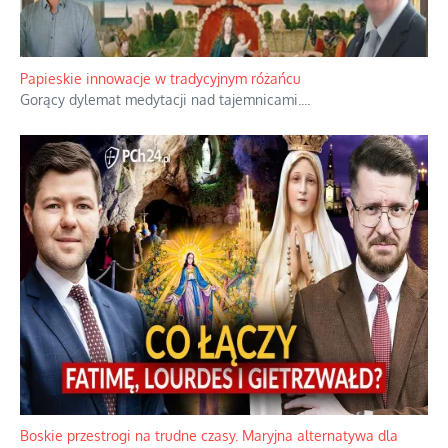
Kamienie i siekiery przeciw czołgom
Gorzka analityka decyzji warszawskich dowódców.
...
Papieskie innowacje w tradycyjnym różańcu
Gorący dylemat medytacji nad tajemnicami.
...