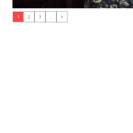
1
2
3
...