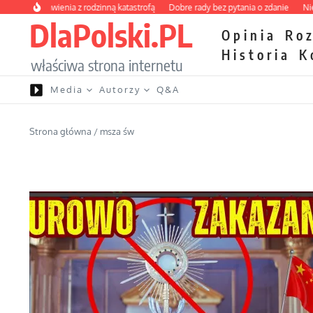
Przejdź do treści
 zbawienia z rodzinną katastrofą
Dobre rady bez pytania o zdanie
Nietrwałość
DlaPolski.PL
Opinia
Ro
Historia
K
właściwa strona internetu
Media
Autorzy
Q&A
Strona główna
/
msza św