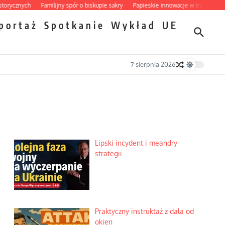
ych
Familijny spór o biskupie sakry
Papieskie innowacje w tradycyjnym różańc
portaż
Spotkanie
Wykład
UE
7 sierpnia 2026
i