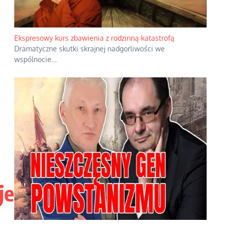
Niewygodne kulisy alpejskiego objawienia
Watykan woli skupiać się na łagodnym wizerunku Maryi,
ukrywając przed światem pełną i bardziej surową treść jej
orędzia.
...
je
Ekspresowy kurs zbawienia z rodzinną katastrofą
3
Dramatyczne skutki skrajnej nadgorliwości we
wspólnocie.
...