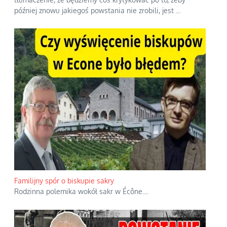
Ciemna strona podręcznikowych mitów historycznych
Historia jest doświadczeniem niepowtarzalnym i
tłumaczenie, że będziemy coś krytykować po to, żeby
później znowu jakiegoś powstania nie zrobili, jest
...