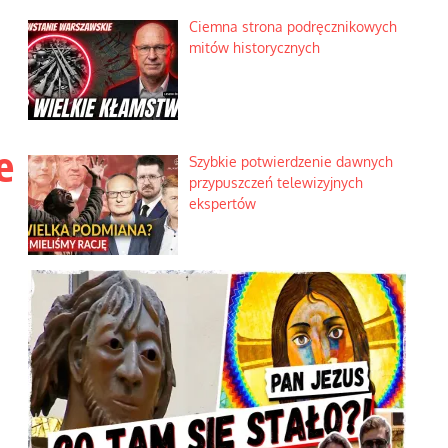
Szlachetna duma z historycznego
braku rozsądku
e
Najdroższy morski kranik na
świecie
Ciemna strona podręcznikowych
mitów historycznych