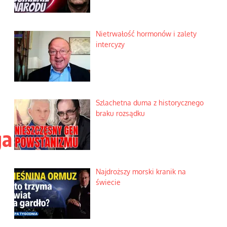
objawienia
Ekspresowy kurs zbawienia z
rodzinną katastrofą
ga
Dobre rady bez pytania o zdanie
Nietrwałość hormonów i zalety
intercyzy