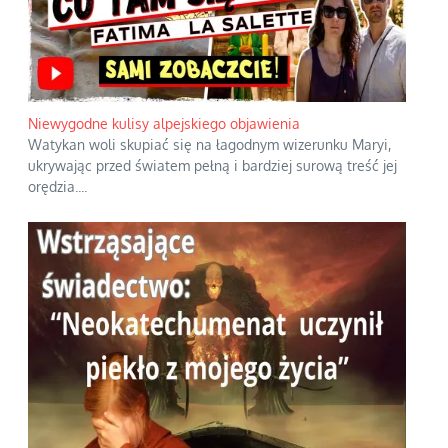
Szybkie potwierdzenie dawnych
przypuszczeń telewizyjnych
ekspertów