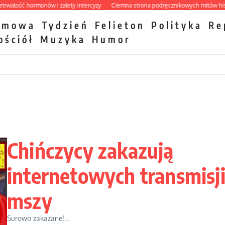
 hormonów i zalety intercyzy
Ciemna strona podręcznikowych mitów historyczn
zmowa
Tydzień
Felieton
Polityka
Re
ościół
Muzyka
Humor
Chińczycy zakazują
internetowych transmisj
mszy
Surowo zakazane!...