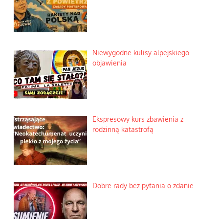
Lipski incydent i meandry
strategii
Praktyczny instruktaż z dala od
okien
Niewygodne kulisy alpejskiego