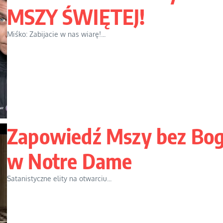
MSZY ŚWIĘTEJ!
Miśko: Zabijacie w nas wiarę!...
Zapowiedź Mszy bez Bo
w Notre Dame
Satanistyczne elity na otwarciu...