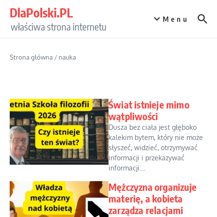
Przejdź do treści
DlaPolski.PL
Menu
właściwa strona internetu
Strona główna
/
nauka
Świat istnieje mimo
wątpliwości
Dusza bez ciała jest głęboko
kalekim bytem, który nie może
słyszeć, widzieć, otrzymywać
informacji i przekazywać
informacji....
Mężczyzna organizuje
materię, a kobieta
zarządza relacjami