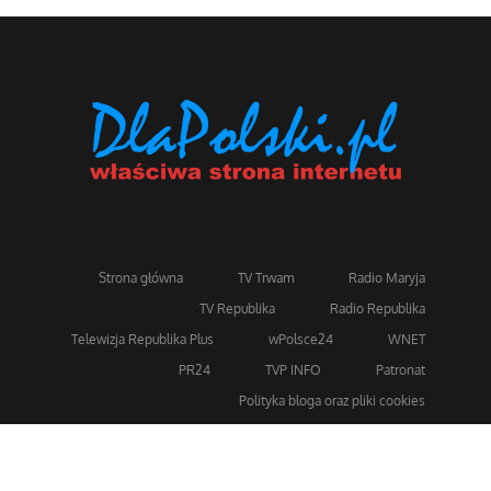
Strona główna
TV Trwam
Radio Maryja
TV Republika
Radio Republika
Telewizja Republika Plus
wPolsce24
WNET
PR24
TVP INFO
Patronat
Polityka bloga oraz pliki cookies
Dla bezpieczeństwa stosujemy 256-bitowe szyfrowanie