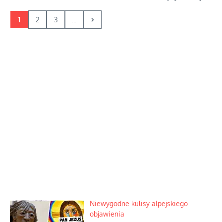
1
2
3
...
Niewygodne kulisy alpejskiego
objawienia