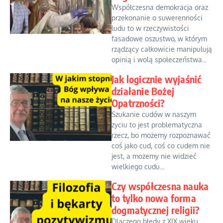
Współczesna demokracja oraz
przekonanie o suwerenności
ludu to w rzeczywistości
fasadowe oszustwo, w którym
rządzący całkowicie manipulują
opinią i wolą społeczeństwa...
Jak logicznie wyjaśnić
działanie Bożej
Opatrzności?
Szukanie cudów w naszym
życiu to jest problematyczna
rzecz, bo możemy rozpoznawać
coś jako cud, coś co cudem nie
jest, a możemy nie widzieć
wielkiego cudu...
Czy współczesna nauka
to tylko nowa forma
dogmatycznej religii?
Dlaczego błędy z XIX wieku