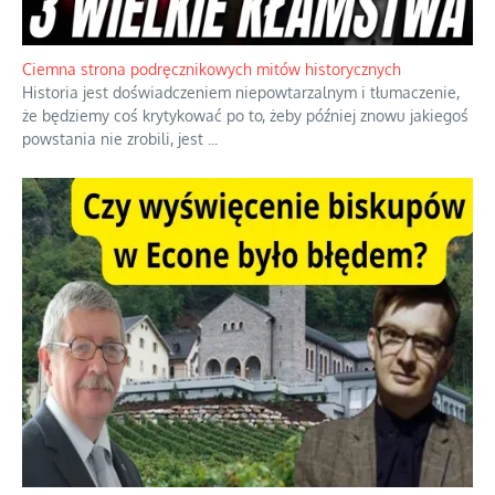
Ciemna strona podręcznikowych mitów historycznych
Historia jest doświadczeniem niepowtarzalnym i tłumaczenie,
że będziemy coś krytykować po to, żeby później znowu jakiegoś
powstania nie zrobili, jest
...