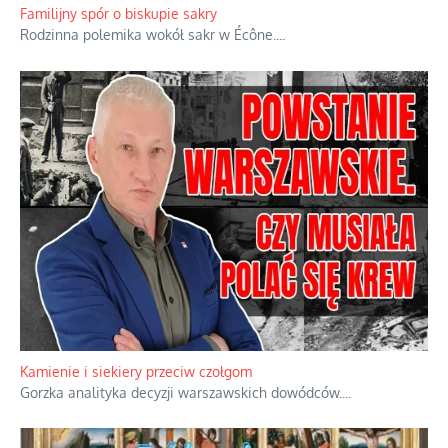
Familijny spór o biskupie sakry
Rodzinna polemika wokół sakr w Écône.
...
Kamienie i siekiery przeciw czołgom
Gorzka analityka decyzji warszawskich dowódców.
...