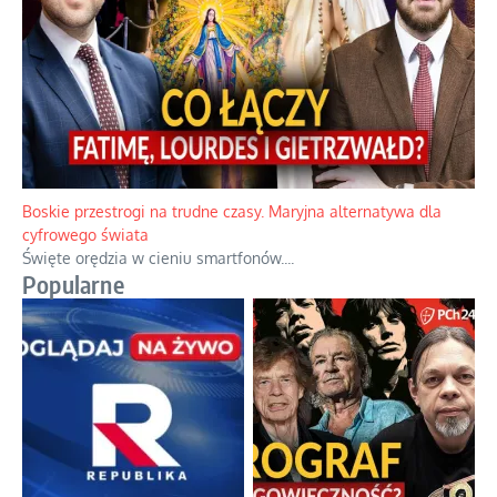
Boskie przestrogi na trudne czasy. Maryjna alternatywa dla
cyfrowego świata
Święte orędzia w cieniu smartfonów.
...
Popularne