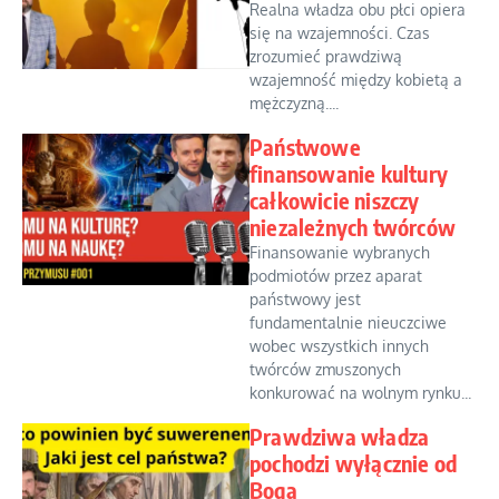
Realna władza obu płci opiera
się na wzajemności. Czas
zrozumieć prawdziwą
wzajemność między kobietą a
mężczyzną....
Państwowe
finansowanie kultury
całkowicie niszczy
niezależnych twórców
Finansowanie wybranych
podmiotów przez aparat
państwowy jest
fundamentalnie nieuczciwe
wobec wszystkich innych
twórców zmuszonych
konkurować na wolnym rynku...
Prawdziwa władza
pochodzi wyłącznie od
Boga