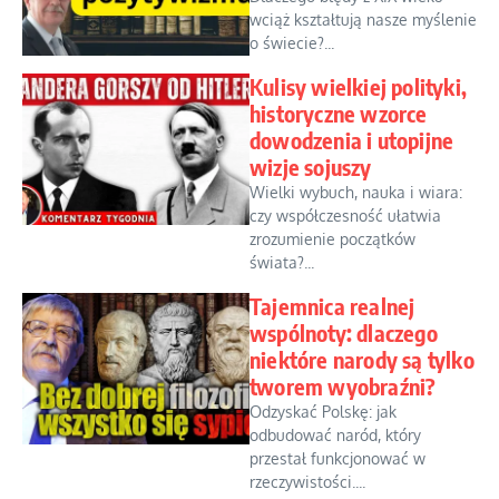
wciąż kształtują nasze myślenie
o świecie?...
Kulisy wielkiej polityki,
historyczne wzorce
dowodzenia i utopijne
wizje sojuszy
Wielki wybuch, nauka i wiara:
czy współczesność ułatwia
zrozumienie początków
świata?...
Tajemnica realnej
wspólnoty: dlaczego
niektóre narody są tylko
tworem wyobraźni?
Odzyskać Polskę: jak
odbudować naród, który
przestał funkcjonować w
rzeczywistości....