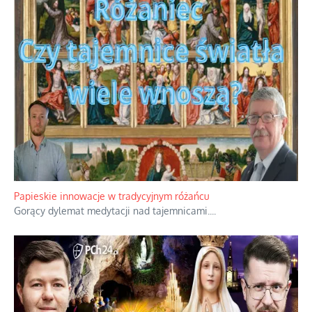
Papieskie innowacje w tradycyjnym różańcu
Gorący dylemat medytacji nad tajemnicami.
...