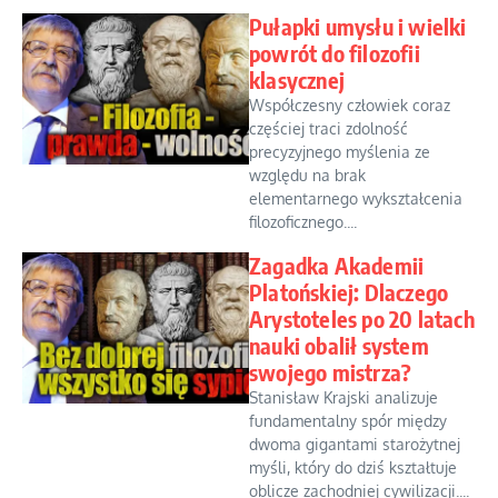
Pułapki umysłu i wielki
powrót do filozofii
klasycznej
Współczesny człowiek coraz
częściej traci zdolność
precyzyjnego myślenia ze
względu na brak
elementarnego wykształcenia
filozoficznego....
Zagadka Akademii
Platońskiej: Dlaczego
Arystoteles po 20 latach
nauki obalił system
swojego mistrza?
Stanisław Krajski analizuje
fundamentalny spór między
dwoma gigantami starożytnej
myśli, który do dziś kształtuje
oblicze zachodniej cywilizacji....