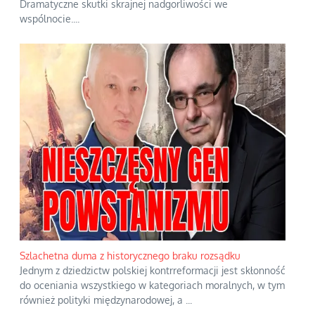
Dramatyczne skutki skrajnej nadgorliwości we
wspólnocie.
...
Szlachetna duma z historycznego braku rozsądku
Jednym z dziedzictw polskiej kontrreformacji jest skłonność
do oceniania wszystkiego w kategoriach moralnych, w tym
również polityki międzynarodowej, a
...