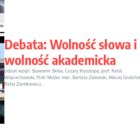
Debata: Wolność słowa i
wolność akademicka
Udział wzięli: Sławomir Skiba, Cezary Krysztopa, prof. Rafał
Wojciechowski, Piotr Muller, mec. Bartosz Zalewski, Maciej Grubińsk
Rafał Ziemkiewicz....