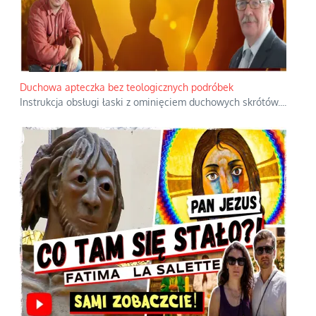
Duchowa apteczka bez teologicznych podróbek
Instrukcja obsługi łaski z ominięciem duchowych skrótów.
...