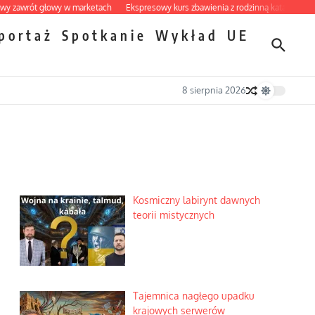
rót głowy w marketach
Ekspresowy kurs zbawienia z rodzinną katastrofą
Dobr
portaż
Spotkanie
Wykład
UE
8 sierpnia 2026
Kosmiczny labirynt dawnych
teorii mistycznych
Tajemnica nagłego upadku
krajowych serwerów