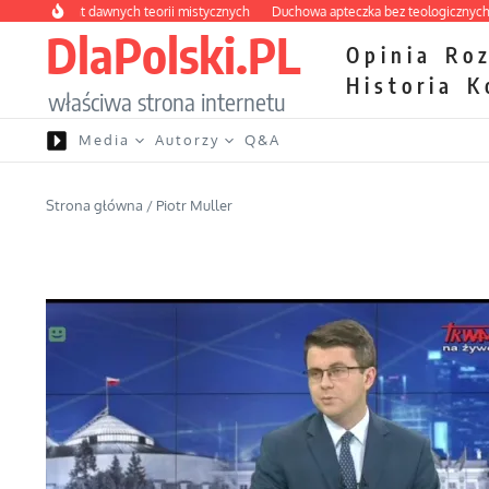
Przejdź do treści
labirynt dawnych teorii mistycznych
Duchowa apteczka bez teologicznych podr
DlaPolski.PL
Opinia
Ro
Historia
K
właściwa strona internetu
Media
Autorzy
Q&A
Strona główna
/
Piotr Muller