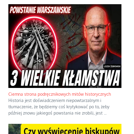
Ciemna strona podręcznikowych mitów historycznych
Historia jest doświadczeniem niepowtarzalnym i
tłumaczenie, że będziemy coś krytykować po to, żeby
później znowu jakiegoś powstania nie zrobili, jest
...