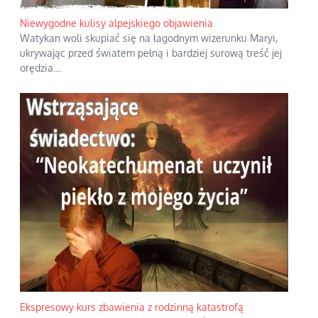
Niewygodne kulisy alpejskiego objawienia
Watykan woli skupiać się na łagodnym wizerunku Maryi,
ukrywając przed światem pełną i bardziej surową treść jej
orędzia.
...
Ekspresowy kurs zbawienia z rodzinną katastrofą