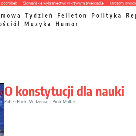
óbek
Słowiańskie wybraniectwo w krzywym zwierciadle
Mrożony owocowy zaw
zmowa
Tydzień
Felieton
Polityka
Re
ościół
Muzyka
Humor
O konstytucji dla nauki
Polski Punkt Widzenia – Piotr Müller...