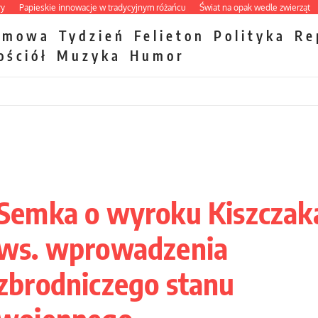
pieskie innowacje w tradycyjnym różańcu
Świat na opak wedle zwierząt
Taktow
zmowa
Tydzień
Felieton
Polityka
Re
ościół
Muzyka
Humor
Semka o wyroku Kiszczak
ws. wprowadzenia
zbrodniczego stanu