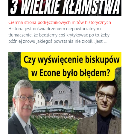
Ciemna strona podręcznikowych mitów historycznych
Historia jest doświadczeniem niepowtarzalnym i
tłumaczenie, że będziemy coś krytykować po to, żeby
później znowu jakiegoś powstania nie zrobili, jest
...