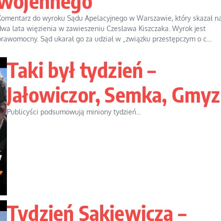
wojennego
Komentarz do wyroku Sądu Apelacyjnego w Warszawie, który skazał n
dwa lata więzienia w zawieszeniu Czesława Kiszczaka. Wyrok jest
prawomocny. Sąd ukarał go za udział w „związku przestępczym o c...
Taki był tydzień –
Jałowiczor, Semka, Gmyz
Publicyści podsumowują miniony tydzień...
Tydzień Sakiewicza –