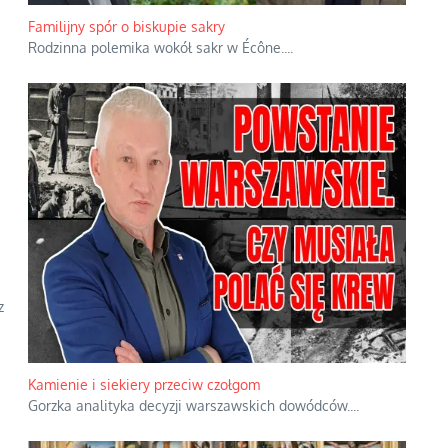
Familijny spór o biskupie sakry
Rodzinna polemika wokół sakr w Écône.
...
z
Kamienie i siekiery przeciw czołgom
Gorzka analityka decyzji warszawskich dowódców.
...