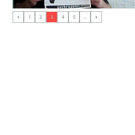
1
2
3
4
5
...