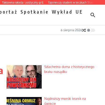
na rakieta i polityczny grill
Tajemniczy student w teczkach Stasi
Ciemna stron
portaż
Spotkanie
Wykład
UE
6 sierpnia 2026
a
Szlachetna duma z historycznego
braku rozsądku
Najdroższy morski kranik na
świecie