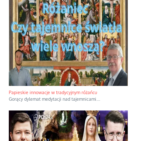
Papieskie innowacje w tradycyjnym różańcu
Gorący dylemat medytacji nad tajemnicami.
...