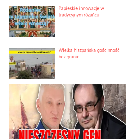
Papieskie innowacje w
tradycyjnym różańcu
Wielka hiszpańska gościnność
bez granic