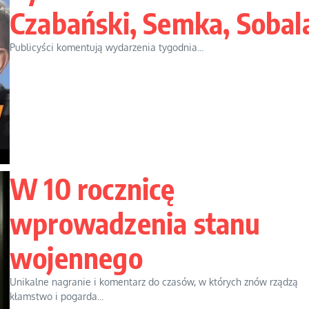
Czabański, Semka, Sobal
Publicyści komentują wydarzenia tygodnia...
W 10 rocznicę
wprowadzenia stanu
wojennego
Unikalne nagranie i komentarz do czasów, w których znów rządzą
kłamstwo i pogarda...