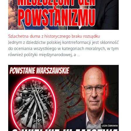
Szlachetna duma z historycznego braku rozsądku
Jednym z dziedzictw polskiej kontrreformacji jest skłonność
do oceniania wszystkiego w kategoriach moralnych, w tym
również polityki międzynarodowej, a
...