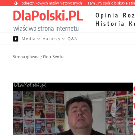
Przejdź do treści
ona podręcznikowych mitów historycznych
Familijny spór o biskupie sakry
Pa
DlaPolski.PL
Opinia
Ro
Historia
K
właściwa strona internetu
Media
Autorzy
Q&A
Strona główna
/
Piotr Semka