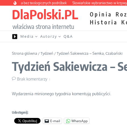
Przejdź do treści
apteczka bez teologicznych podróbek
Słowiańskie wybraniectwo w krzywym zwi
DlaPolski.PL
Opinia
Ro
Historia
K
właściwa strona internetu
Media
Autorzy
Q&A
Strona główna
/
Tydzień
/
Tydzień Sakiewicza – Semka, Czabański
Tydzień Sakiewicza – S
Brak komentarzy
Wydarzenia minionego tygodnia komentują publicyści.
Udostępnij:
E-mail
WhatsApp