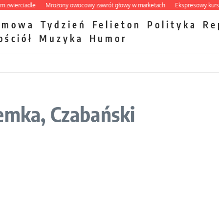
erciadle
Mrożony owocowy zawrót głowy w marketach
Ekspresowy kurs zbawi
zmowa
Tydzień
Felieton
Polityka
Re
ościół
Muzyka
Humor
emka, Czabański