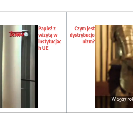
Papież z
Czym jest
wizytą w
dystrybucjo
instytucjac
nizm?
h UE