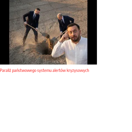
Paraliż państwowego systemu alertów kryzysowych