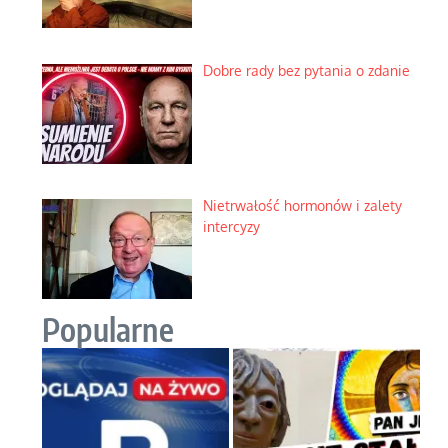
Dobre rady bez pytania o zdanie
Nietrwałość hormonów i zalety
intercyzy
Popularne