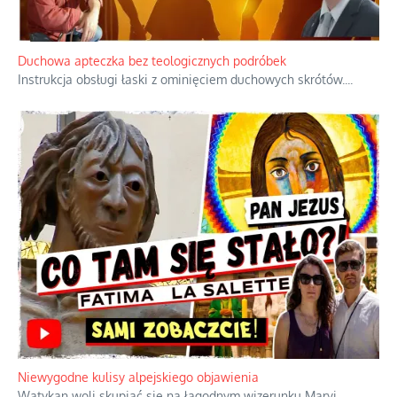
Duchowa apteczka bez teologicznych podróbek
Instrukcja obsługi łaski z ominięciem duchowych skrótów.
...
Niewygodne kulisy alpejskiego objawienia
Watykan woli skupiać się na łagodnym wizerunku Maryi,