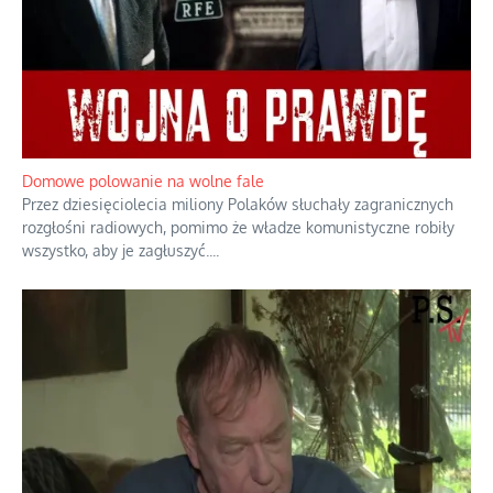
Domowe polowanie na wolne fale
Przez dziesięciolecia miliony Polaków słuchały zagranicznych
rozgłośni radiowych, pomimo że władze komunistyczne robiły
wszystko, aby je zagłuszyć.
...