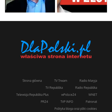
Strona główna
TV Trwam
Radio Maryja
TV Republika
Radio Republika
Telewizja Republika Plus
wPolsce24
WNET
PR24
TVP INFO
Patronat
Polityka bloga oraz pliki cookies