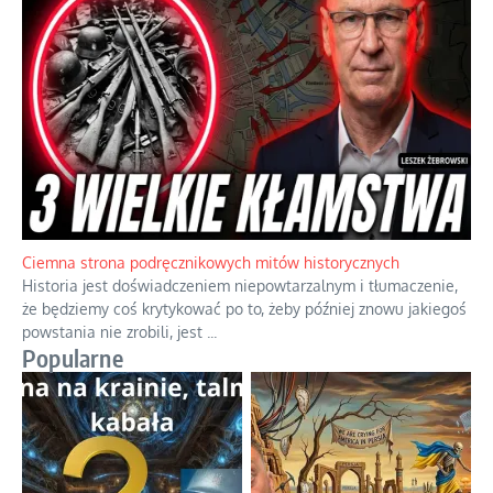
Ciemna strona podręcznikowych mitów historycznych
Historia jest doświadczeniem niepowtarzalnym i tłumaczenie,
że będziemy coś krytykować po to, żeby później znowu jakiegoś
powstania nie zrobili, jest
...
Popularne