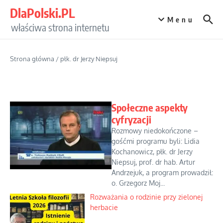
Przejdź do treści
DlaPolski.PL
Menu
właściwa strona internetu
Strona główna
/
płk. dr Jerzy Niepsuj
Społeczne aspekty
cyfryzacji
Rozmowy niedokończone –
gośćmi programu byli: Lidia
Kochanowicz, płk. dr Jerzy
Niepsuj, prof. dr hab. Artur
Andrzejuk, a program prowadził:
o. Grzegorz Moj...
Rozważania o rodzinie przy zielonej
herbacie