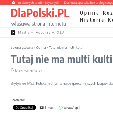
Przejdź do treści
ny labirynt dawnych teorii mistycznych
Duchowa apteczka bez teologicznych po
DlaPolski.PL
Opinia
Ro
Historia
K
właściwa strona internetu
Media
Autorzy
Q&A
Strona główna
/
Opinia
/
Tutaj nie ma multi kulti
Tutaj nie ma multi kulti
Brak komentarzy
Brytyjskie MSZ: Polska jednym z najbezpieczniejszych krajów d
Udostępnij:
E-mail
WhatsApp