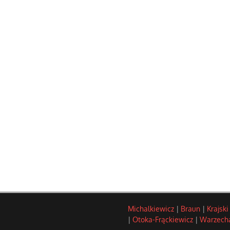
Michalkiewicz
|
Braun
|
Krajski
|
Otoka-Frąckiewicz
|
Warzech