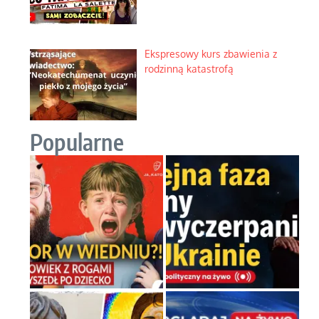
Ekspresowy kurs zbawienia z
rodzinną katastrofą
Popularne