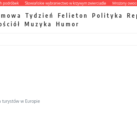
dróbek
Słowiańskie wybraniectwo w krzywym zwierciadle
Mrożony owocowy z
zmowa
Tydzień
Felieton
Polityka
Re
ościół
Muzyka
Humor
la turystów w Europie