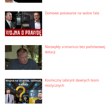
herbacie
Korporacyjny wyścig kontra domowa
harmonia rodziny
Zimny prysznic na złote emocje
Domowe polowanie na wolne fale