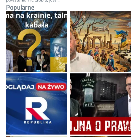
Ciemna strona podręcznikowych mitów historycznych
Historia jest doświadczeniem niepowtarzalnym i tłumaczenie,
że będziemy coś krytykować po to, żeby później znowu jakiegoś
powstania nie zrobili, jest
...
Popularne