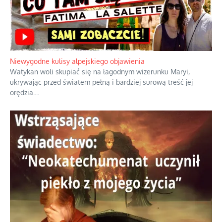
Duchowa apteczka bez teologicznych podróbek
Instrukcja obsługi łaski z ominięciem duchowych skrótów.
...