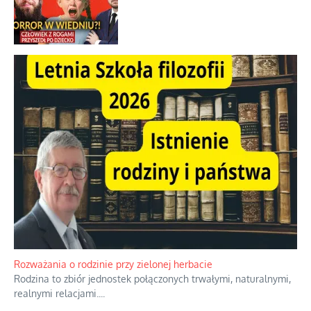
Duchowa apteczka bez teologicznych
podróbek
Słowiańskie wybraniectwo w krzywym
zwierciadle
Rogaty wysłannik wiedeńskiej opieki
społecznej