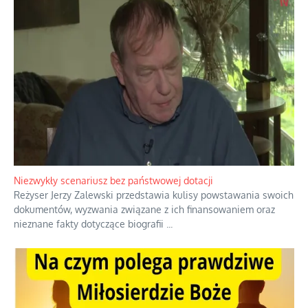
Domowe polowanie na wolne fale
Przez dziesięciolecia miliony Polaków słuchały zagranicznych
rozgłośni radiowych, pomimo że władze komunistyczne robiły
wszystko, aby je zagłuszyć.
...