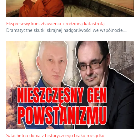
Niewygodne kulisy alpejskiego objawienia
Watykan woli skupiać się na łagodnym wizerunku Maryi,
ukrywając przed światem pełną i bardziej surową treść jej
orędzia.
...
Ekspresowy kurs zbawienia z rodzinną katastrofą
Dramatyczne skutki skrajnej nadgorliwości we wspólnocie.
...