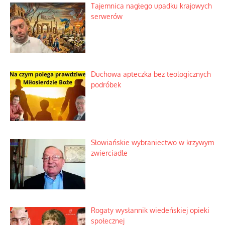
Niezwykły scenariusz bez państwowej
dotacji
Kosmiczny labirynt dawnych teorii
mistycznych
Tajemnica nagłego upadku krajowych
serwerów