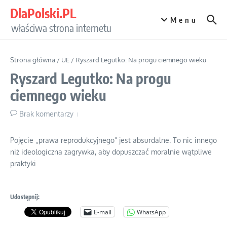
Przejdź do treści
DlaPolski.PL
Menu
właściwa strona internetu
Strona główna
/
UE
/
Ryszard Legutko: Na progu ciemnego wieku
Ryszard Legutko: Na progu
ciemnego wieku
Brak komentarzy
Pojęcie „prawa reprodukcyjnego” jest absurdalne. To nic innego
niż ideologiczna zagrywka, aby dopuszczać moralnie wątpliwe
praktyki
Udostępnij:
E-mail
WhatsApp