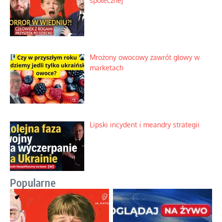
społecznej
Mrożony owocowy zawrót głowy w
marketach
Lipski incydent i meandry strategii
Popularne