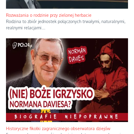
Bezobsługowe muzeum objawień w Alpach
Boże, nikt tego nie pilnuje, nic kompletnie.
...
Rozważania o rodzinie przy zielonej herbacie
Rodzina to zbiór jednostek połączonych trwałymi, naturalnymi,
realnymi relacjami.
...