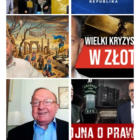
Niewygodne kulisy alpejskiego objawienia
Watykan woli skupiać się na łagodnym wizerunku Maryi,
ukrywając przed światem pełną i bardziej surową treść jej
orędzia.
...
Popularne