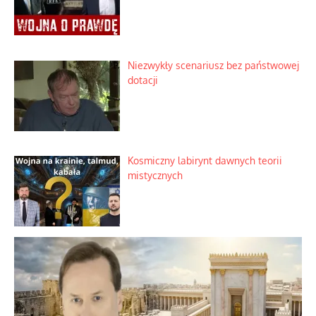
Korporacyjny wyścig kontra domowa
harmonia rodziny
Zimny prysznic na złote emocje
Domowe polowanie na wolne fale
Niezwykły scenariusz bez państwowej