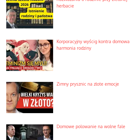
Niezwykłe wyścigi dawnych
osadników w Palestynie
Bezobsługowe muzeum objawień w
Alpach
Rozważania o rodzinie przy zielonej
herbacie