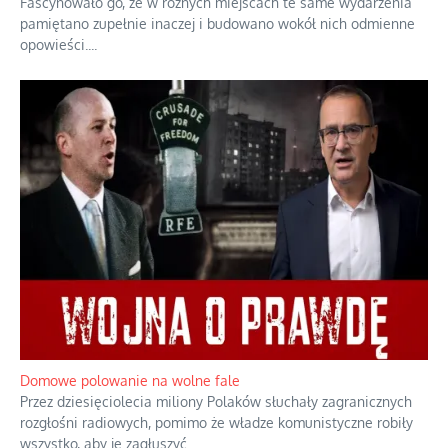
Historyczne fikołki zagranicznego obserwatora dziejów
Fascynowało go, że w różnych miejscach te same wydarzenia
pamiętano zupełnie inaczej i budowano wokół nich odmienne
opowieści.
...