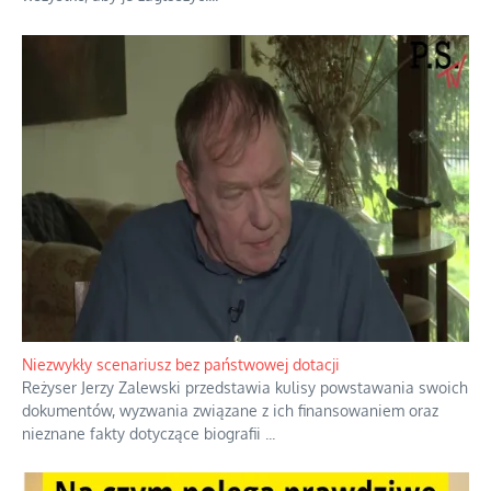
Domowe polowanie na wolne fale
Przez dziesięciolecia miliony Polaków słuchały zagranicznych
rozgłośni radiowych, pomimo że władze komunistyczne robiły
wszystko, aby je zagłuszyć.
...