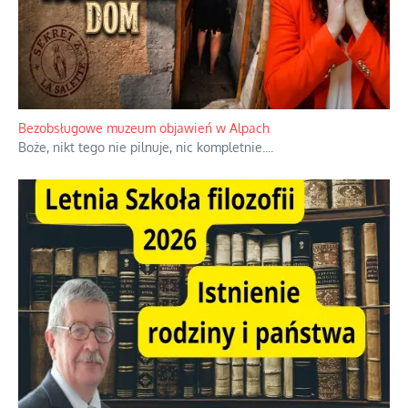
Niezwykłe wyścigi dawnych osadników w Palestynie
W 1938 roku, uwaga, 17% tych osadników niemieckich w
Palestynie było członkiem partii nazistowskiej i podczas II
wojny światowej byli internowani
...