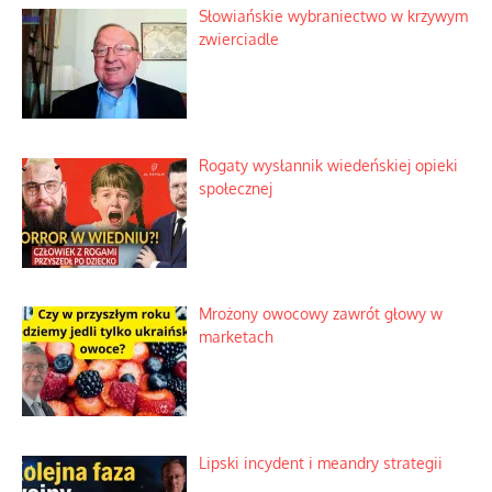
Tajemnica nagłego upadku krajowych
serwerów
Duchowa apteczka bez teologicznych
podróbek
Słowiańskie wybraniectwo w krzywym
zwierciadle