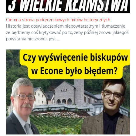
Szlachetna duma z historycznego braku rozsądku
Jednym z dziedzictw polskiej kontrreformacji jest skłonność do
oceniania wszystkiego w kategoriach moralnych, w tym
również polityki międzynarodowej, a
...
Ciemna strona podręcznikowych mitów historycznych
Historia jest doświadczeniem niepowtarzalnym i tłumaczenie,