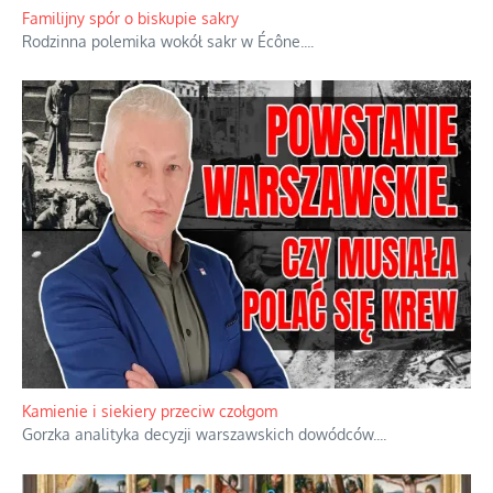
że będziemy coś krytykować po to, żeby później znowu jakiegoś
powstania nie zrobili, jest
...
Familijny spór o biskupie sakry
Rodzinna polemika wokół sakr w Écône.
...