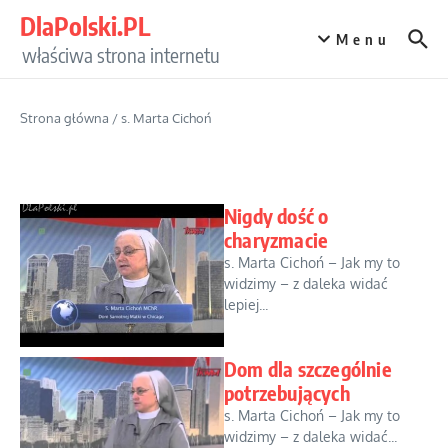
Przejdź do treści
DlaPolski.PL
Menu
właściwa strona internetu
Strona główna
/
s. Marta Cichoń
Nigdy dość o
charyzmacie
s. Marta Cichoń – Jak my to
widzimy – z daleka widać
lepiej...
Dom dla szczególnie
potrzebujących
s. Marta Cichoń – Jak my to
widzimy – z daleka widać...