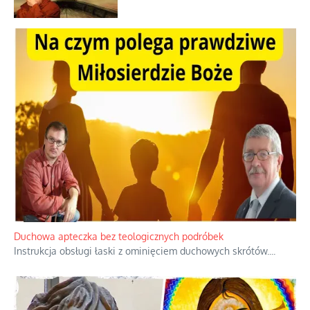
Praktyczny instruktaż z dala od okien
Niewygodne kulisy alpejskiego
objawienia
Ekspresowy kurs zbawienia z rodzinną
katastrofą