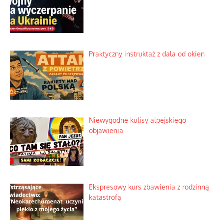
Rogaty wysłannik wiedeńskiej opieki
społecznej
Mrożony owocowy zawrót głowy w
marketach
Lipski incydent i meandry strategii