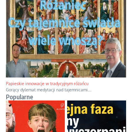
Kamienie i siekiery przeciw czołgom
Gorzka analityka decyzji warszawskich dowódców.
...