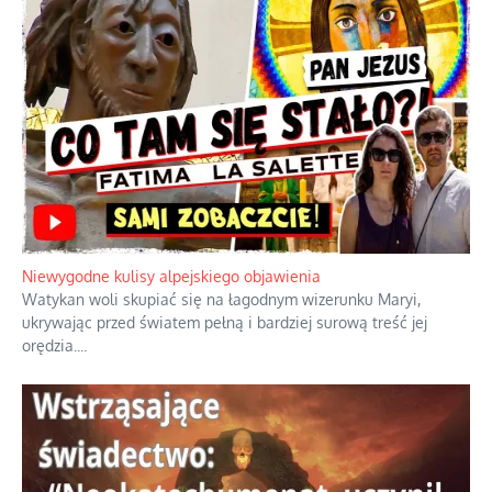
Duchowa apteczka bez teologicznych podróbek
Instrukcja obsługi łaski z ominięciem duchowych skrótów.
...