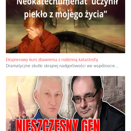
Niewygodne kulisy alpejskiego objawienia
Watykan woli skupiać się na łagodnym wizerunku Maryi,
ukrywając przed światem pełną i bardziej surową treść jej
orędzia.
...