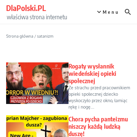
Przejdź do treści
DlaPolski.PL
Menu
właściwa strona internetu
Strona główna
/
satanizm
Rogaty wysłannik
wiedeńskiej opieki
społecznej
Ze strachu przed pracownikiem
opieki społecznej dziecko
wyskoczyło przez okno, łamiąc
rękę i nogę....
Chora pycha panteizmu
niszczy każdą ludzką
duszę!