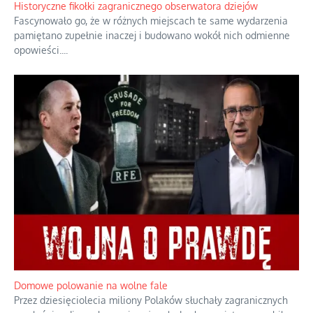
Historyczne fikołki zagranicznego obserwatora dziejów
Fascynowało go, że w różnych miejscach te same wydarzenia
pamiętano zupełnie inaczej i budowano wokół nich odmienne
opowieści.
...
Domowe polowanie na wolne fale
Przez dziesięciolecia miliony Polaków słuchały zagranicznych