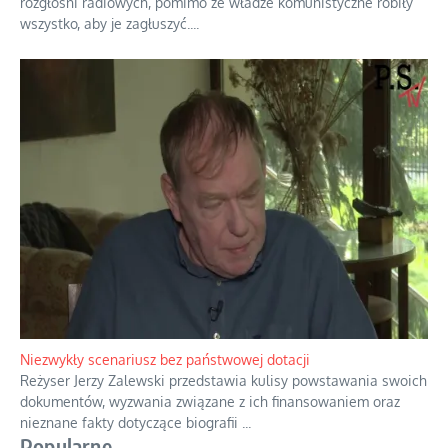
rozgłośni radiowych, pomimo że władze komunistyczne robiły
wszystko, aby je zagłuszyć.
...
Niezwykły scenariusz bez państwowej dotacji
Reżyser Jerzy Zalewski przedstawia kulisy powstawania swoich
dokumentów, wyzwania związane z ich finansowaniem oraz
nieznane fakty dotyczące biografii
...
Popularne