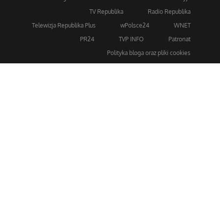
TV Republika
Radio Republika
Telewizja Republika Plus
wPolsce24
WNET
PR24
TVP INFO
Patronat
Polityka bloga oraz pliki cookies
Dla bezpieczeństwa stosujemy 256-bitowe szyfrowanie
SSL