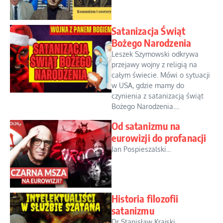
Satanizacja Świąt
Bożego Narodzenia
Leszek Szymowski odkrywa
przejawy wojny z religią na
całym świecie. Mówi o sytuacji
w USA, gdzie mamy do
czynienia z satanizacją świąt
Bożego Narodzenia....
Od satanizmu na
eurowizji do profanacji
Jan Pospieszalski...
Historia filozofii
satanizmu
Dr Stanisław Krajski...