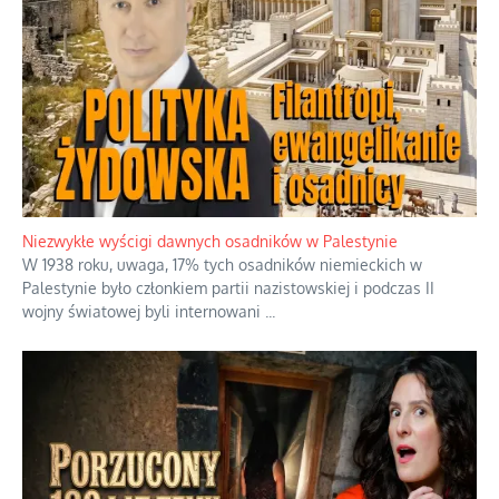
Niezwykłe wyścigi dawnych osadników w Palestynie
W 1938 roku, uwaga, 17% tych osadników niemieckich w
Palestynie było członkiem partii nazistowskiej i podczas II
wojny światowej byli internowani
...