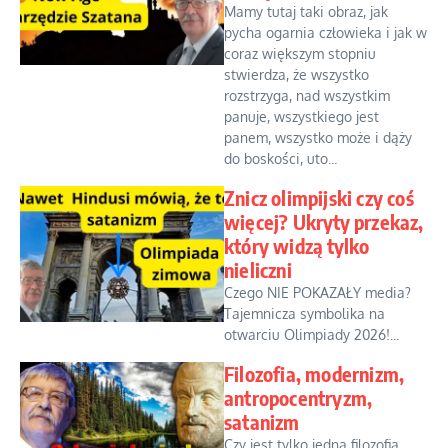
Mamy tutaj taki obraz, jak
pycha ogarnia człowieka i jak w
coraz większym stopniu
stwierdza, że wszystko
rozstrzyga, nad wszystkim
panuje, wszystkiego jest
panem, wszystko może i dąży
do boskości, uto...
Znicz olimpijski czy coś
więcej? Ukryty przekaz,
który widzą tylko
nieliczni
Czego NIE POKAZAŁY media?
Tajemnicza symbolika na
otwarciu Olimpiady 2026!...
Filozofia, modernizm,
antropocentryzm,
satanizm
Czy jest tylko jedna filozofia