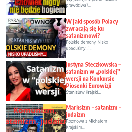
prawdziwa?...
W jaki sposób Polacy
zwracają się ku
satanizmowi?
Polskie demony. Nisko
upadliśmy…`...
Justyna Steczkowska –
satanizm w „polskiej”
wersji na Konkursie
Piosenki Eurowizji
Stanisław Krajski...
Marksizm – satanizm –
judaizm
Rozmowa z Michałem
Krajskim...