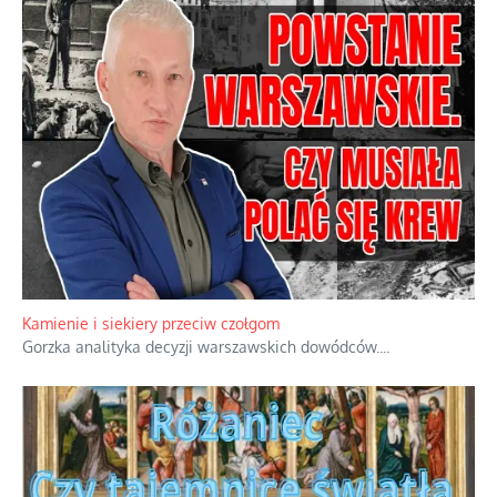
Familijny spór o biskupie sakry
Rodzinna polemika wokół sakr w Écône.
...