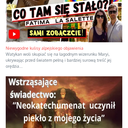
Duchowa apteczka bez teologicznych podróbek
Instrukcja obsługi łaski z ominięciem duchowych skrótów.
...