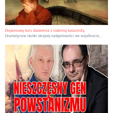
Niewygodne kulisy alpejskiego objawienia
Watykan woli skupiać się na łagodnym wizerunku Maryi,
ukrywając przed światem pełną i bardziej surową treść jej
orędzia.
...