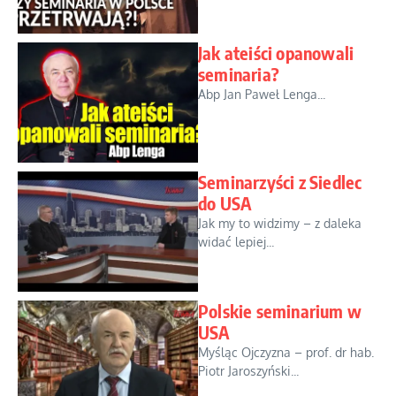
Jak ateiści opanowali
seminaria?
Abp Jan Paweł Lenga...
Seminarzyści z Siedlec
do USA
Jak my to widzimy – z daleka
widać lepiej...
Polskie seminarium w
USA
Myśląc Ojczyzna – prof. dr hab.
Piotr Jaroszyński...