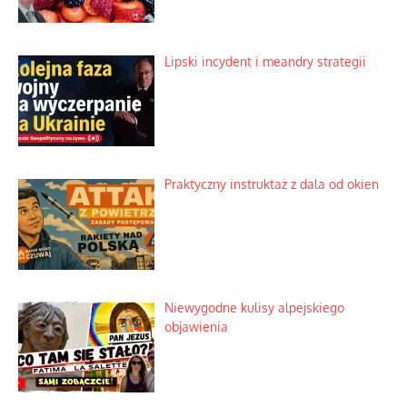
Słowiańskie wybraniectwo w krzywym
zwierciadle
Rogaty wysłannik wiedeńskiej opieki
społecznej
Mrożony owocowy zawrót głowy w
marketach
Lipski incydent i meandry strategii