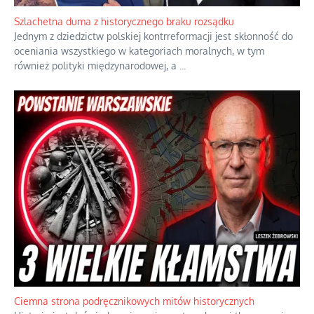
Ekspresowy kurs zbawienia z rodzinną katastrofą
Dramatyczne skutki skrajnej nadgorliwości we wspólnocie.
...
Szlachetna duma z historycznego braku rozsądku
Jednym z dziedzictw polskiej kontrreformacji jest skłonność do
oceniania wszystkiego w kategoriach moralnych, w tym
również polityki międzynarodowej, a
...