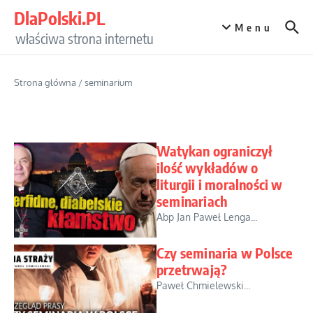
Przejdź do treści
DlaPolski.PL
Menu
właściwa strona internetu
Strona główna
/
seminarium
Watykan ograniczył
ilość wykładów o
liturgii i moralności w
seminariach
Abp Jan Paweł Lenga...
Czy seminaria w Polsce
przetrwają?
Paweł Chmielewski...