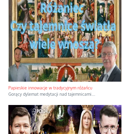
Papieskie innowacje w tradycyjnym różańcu
Gorący dylemat medytacji nad tajemnicami.
...