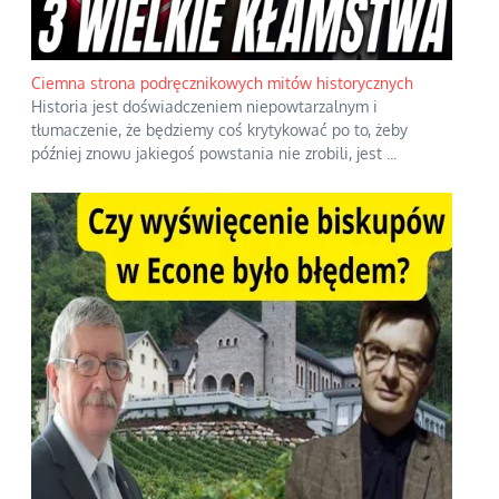
Ciemna strona podręcznikowych mitów historycznych
Historia jest doświadczeniem niepowtarzalnym i
tłumaczenie, że będziemy coś krytykować po to, żeby
później znowu jakiegoś powstania nie zrobili, jest
...