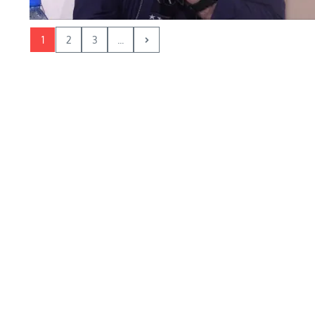
1
2
3
...