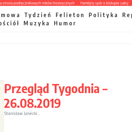
a podręcznikowych mitów historycznych
Familijny spór o biskupie sakry
Papie
zmowa
Tydzień
Felieton
Polityka
Re
ościół
Muzyka
Humor
Przegląd Tygodnia –
26.08.2019
Stanisław Janecki...