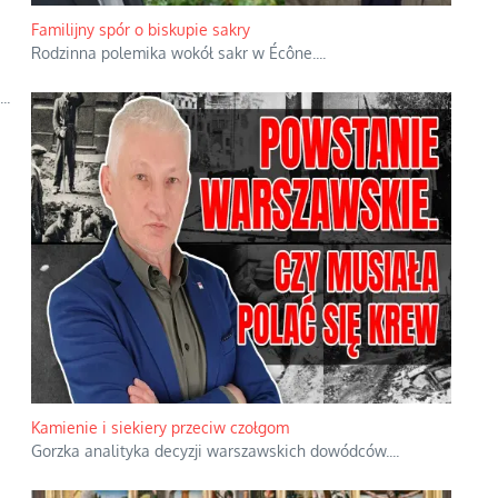
Familijny spór o biskupie sakry
Rodzinna polemika wokół sakr w Écône.
...
..
Kamienie i siekiery przeciw czołgom
Gorzka analityka decyzji warszawskich dowódców.
...