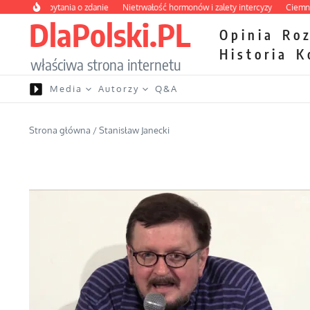
Przejdź do treści
y bez pytania o zdanie
Nietrwałość hormonów i zalety intercyzy
Ciemna stron
DlaPolski.PL
Opinia
Ro
Historia
K
właściwa strona internetu
Media
Autorzy
Q&A
Strona główna
/
Stanisław Janecki