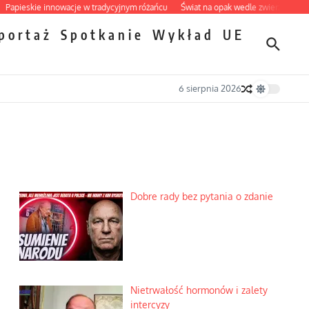
skie innowacje w tradycyjnym różańcu
Świat na opak wedle zwierząt
Dobre ra
portaż
Spotkanie
Wykład
UE
6 sierpnia 2026
Dobre rady bez pytania o zdanie
Nietrwałość hormonów i zalety
intercyzy