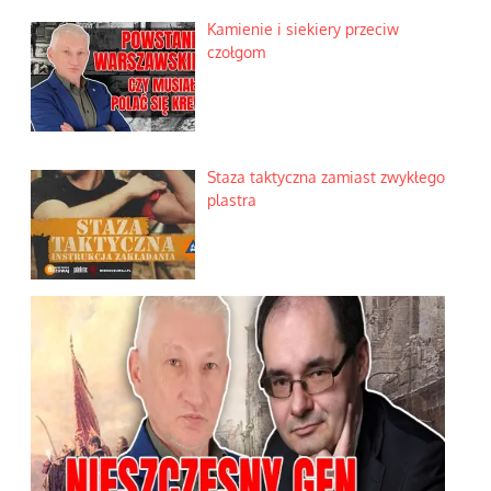
Kamienie i siekiery przeciw
czołgom
Staza taktyczna zamiast zwykłego
plastra