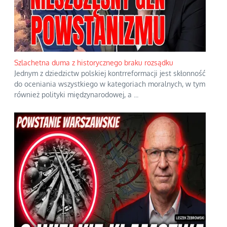
Szlachetna duma z historycznego braku rozsądku
Jednym z dziedzictw polskiej kontrreformacji jest skłonność
do oceniania wszystkiego w kategoriach moralnych, w tym
również polityki międzynarodowej, a
...