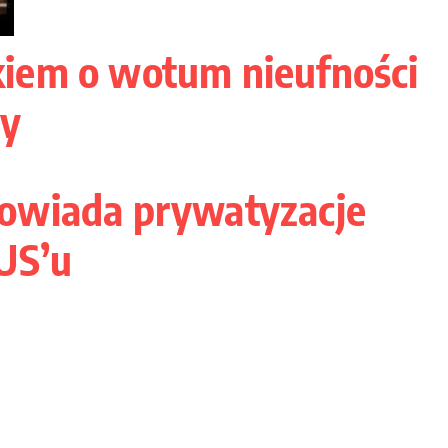
iem o wotum nieufności
by
owiada prywatyzacje
US’u