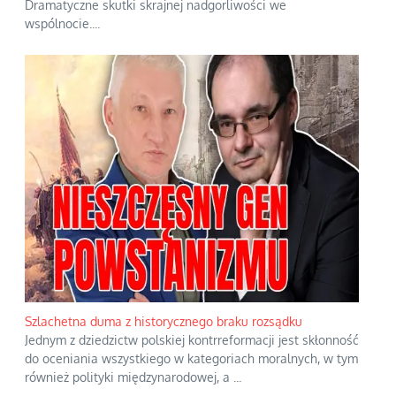
Dramatyczne skutki skrajnej nadgorliwości we
wspólnocie.
...
Szlachetna duma z historycznego braku rozsądku
Jednym z dziedzictw polskiej kontrreformacji jest skłonność
do oceniania wszystkiego w kategoriach moralnych, w tym
również polityki międzynarodowej, a
...