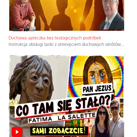
Duchowa apteczka bez teologicznych podróbek
Instrukcja obsługi łaski z ominięciem duchowych skrótów.
...