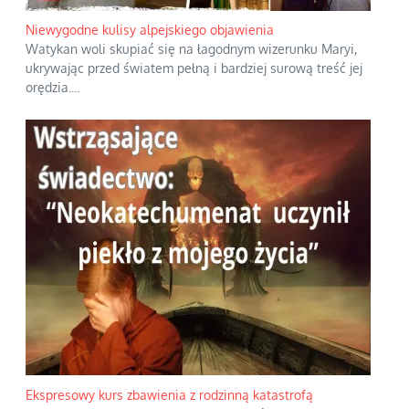
Niewygodne kulisy alpejskiego objawienia
Watykan woli skupiać się na łagodnym wizerunku Maryi,
ukrywając przed światem pełną i bardziej surową treść jej
orędzia.
...
Ekspresowy kurs zbawienia z rodzinną katastrofą