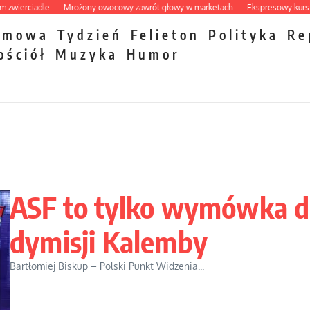
erciadle
Mrożony owocowy zawrót głowy w marketach
Ekspresowy kurs zbawi
zmowa
Tydzień
Felieton
Polityka
Re
ościół
Muzyka
Humor
ASF to tylko wymówka 
dymisji Kalemby
Bartłomiej Biskup – Polski Punkt Widzenia...