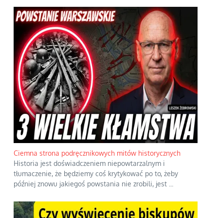
Ciemna strona podręcznikowych mitów historycznych
Historia jest doświadczeniem niepowtarzalnym i
tłumaczenie, że będziemy coś krytykować po to, żeby
później znowu jakiegoś powstania nie zrobili, jest
...