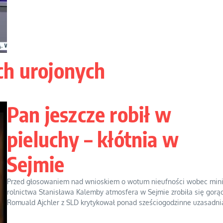
ch urojonych
Pan jeszcze robił w
pieluchy – kłótnia w
Sejmie
Przed głosowaniem nad wnioskiem o wotum nieufności wobec mini
rolnictwa Stanisława Kalemby atmosfera w Sejmie zrobiła się gorąc
Romuald Ajchler z SLD krytykował ponad sześciogodzinne uzasadnian