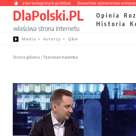
Przejdź do treści
apteczka bez teologicznych podróbek
Słowiańskie wybraniectwo w krzywym zwi
DlaPolski.PL
Opinia
Ro
Historia
K
właściwa strona internetu
Media
Autorzy
Q&A
Strona główna
/
Stanisław Kalemba