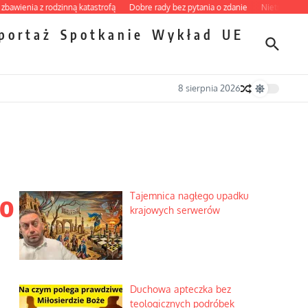
enia z rodzinną katastrofą
Dobre rady bez pytania o zdanie
Nietrwałość hormo
portaż
Spotkanie
Wykład
UE
8 sierpnia 2026
do
Tajemnica nagłego upadku
krajowych serwerów
Duchowa apteczka bez
teologicznych podróbek