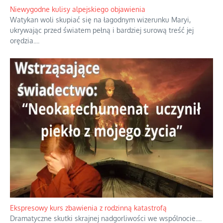
Niewygodne kulisy alpejskiego objawienia
Watykan woli skupiać się na łagodnym wizerunku Maryi,
ukrywając przed światem pełną i bardziej surową treść jej
orędzia.
...
Ekspresowy kurs zbawienia z rodzinną katastrofą
Dramatyczne skutki skrajnej nadgorliwości we wspólnocie.
...