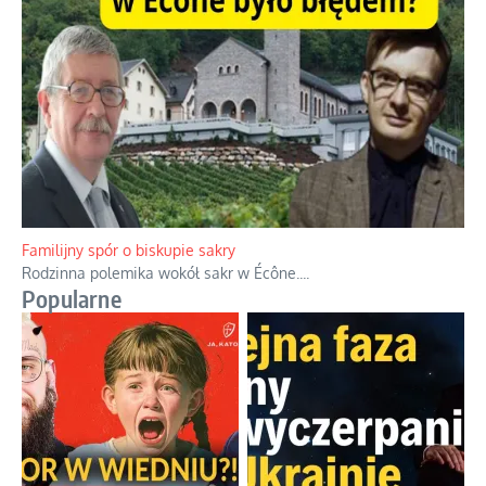
Familijny spór o biskupie sakry
Rodzinna polemika wokół sakr w Écône.
...
Popularne