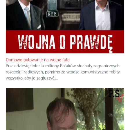
Domowe polowanie na wolne fale
Przez dziesięciolecia miliony Polaków słuchały zagranicznych
rozgłośni radiowych, pomimo że władze komunistyczne robiły
wszystko, aby je zagłuszyć.
...