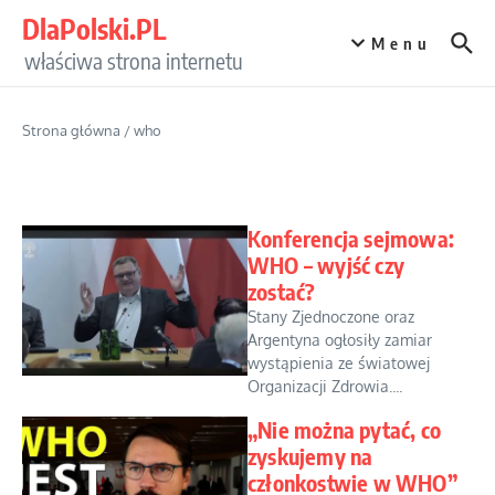
Przejdź do treści
DlaPolski.PL
Menu
właściwa strona internetu
Strona główna
/
who
Konferencja sejmowa:
WHO – wyjść czy
zostać?
Stany Zjednoczone oraz
Argentyna ogłosiły zamiar
wystąpienia ze światowej
Organizacji Zdrowia....
„Nie można pytać, co
zyskujemy na
członkostwie w WHO”