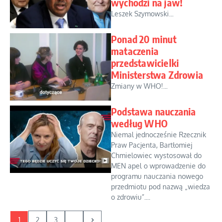
wychodzi na jaw!
Leszek Szymowski...
Ponad 20 minut
mataczenia
przedstawicielki
Ministerstwa Zdrowia
Zmiany w WHO!...
Podstawa nauczania
według WHO
Niemal jednocześnie Rzecznik
Praw Pacjenta, Bartłomiej
Chmielowiec wystosował do
MEN apel o wprowadzenie do
programu nauczania nowego
przedmiotu pod nazwą „wiedza
o zdrowiu”....
1
2
3
...