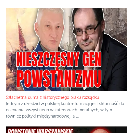
Szlachetna duma z historycznego braku rozsądku
Jednym z dziedzictw polskiej kontrreformacji jest skłonność do
oceniania wszystkiego w kategoriach moralnych, w tym
również polityki międzynarodowej, a
...