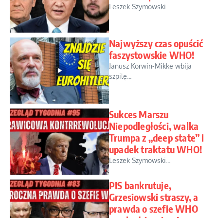
Leszek Szymowski...
Najwyższy czas opuścić
faszystowskie WHO!
Janusz Korwin-Mikke wbija
szpilę...
Sukces Marszu
Niepodległości, walka
Trumpa z „deep state” i
upadek traktatu WHO!
Leszek Szymowski...
PIS bankrutuje,
Grzesiowski straszy, a
prawda o szefie WHO