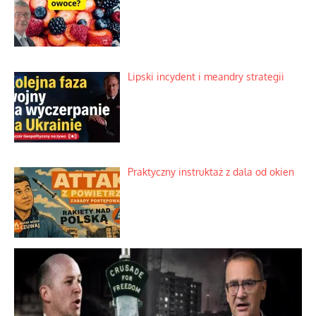
Lipski incydent i meandry strategii
Praktyczny instruktaż z dala od okien