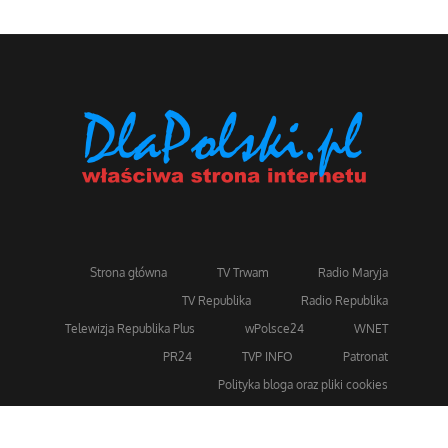
Strona główna
TV Trwam
Radio Maryja
TV Republika
Radio Republika
Telewizja Republika Plus
wPolsce24
WNET
PR24
TVP INFO
Patronat
Polityka bloga oraz pliki cookies