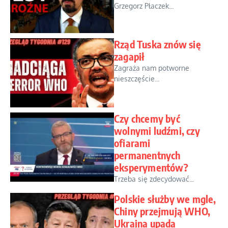
Grzegorz Płaczek...
Rząd Tuska znów się
zagapił
Zagraża nam potworne
nieszczęście...
Czy chcemy być
wolnymi ludźmi, czy
ofiarami
permanentnych
eksperymentów?
Trzeba się zdecydować...
Polskie służby we mgle,
Chiny przejmują WHO,
Ukraina upada