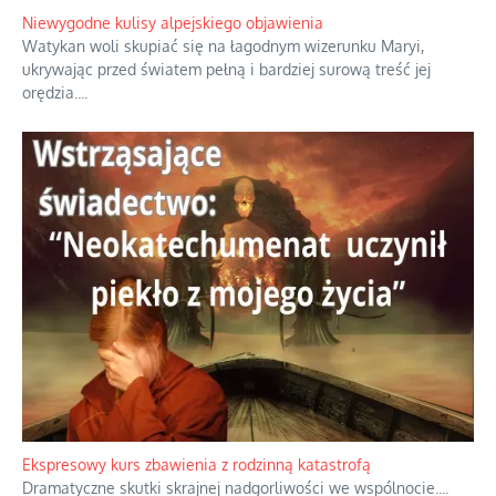
Niewygodne kulisy alpejskiego objawienia
Watykan woli skupiać się na łagodnym wizerunku Maryi,
ukrywając przed światem pełną i bardziej surową treść jej
orędzia.
...
Ekspresowy kurs zbawienia z rodzinną katastrofą
Dramatyczne skutki skrajnej nadgorliwości we wspólnocie.
...