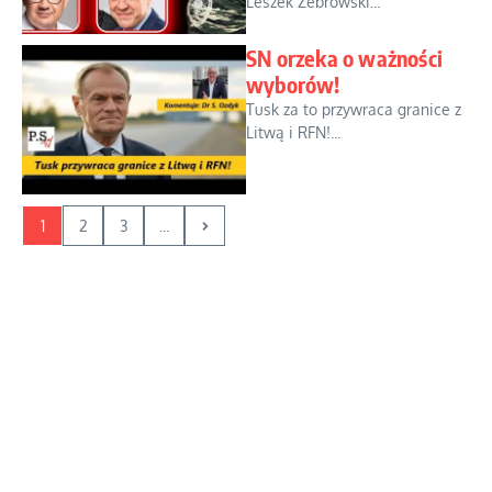
Leszek Żebrowski...
SN orzeka o ważności
wyborów!
Tusk za to przywraca granice z
Litwą i RFN!...
1
2
3
...