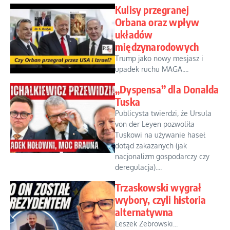
Kulisy przegranej
Orbana oraz wpływ
układów
międzynarodowych
Trump jako nowy mesjasz i
upadek ruchu MAGA....
„Dyspensa” dla Donalda
Tuska
Publicysta twierdzi, że Ursula
von der Leyen pozwoliła
Tuskowi na używanie haseł
dotąd zakazanych (jak
nacjonalizm gospodarczy czy
deregulacja)....
Trzaskowski wygrał
wybory, czyli historia
alternatywna
Leszek Żebrowski...