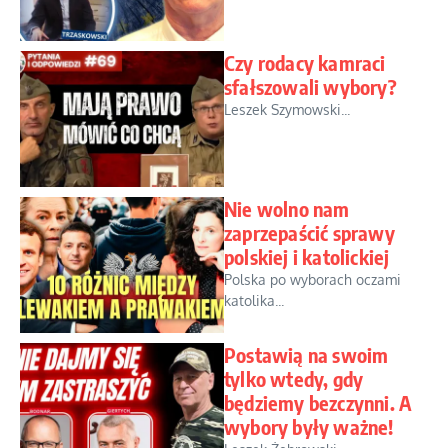
Czy rodacy kamraci
sfałszowali wybory?
Leszek Szymowski...
Nie wolno nam
zaprzepaścić sprawy
polskiej i katolickiej
Polska po wyborach oczami
katolika...
Postawią na swoim
tylko wtedy, gdy
będziemy bezczynni. A
wybory były ważne!