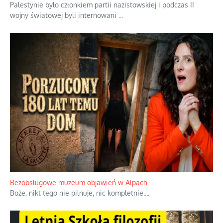
Palestynie było członkiem partii nazistowskiej i podczas II
wojny światowej byli internowani
...
Bezobsługowe muzeum objawień w Alpach
Boże, nikt tego nie pilnuje, nic kompletnie.
...