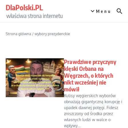
Przejdź do treści
DlaPolski.PL
Menu
właściwa strona internetu
Strona główna
/
wybory prezydenckie
Prawdziwe przyczyny
klęski Orbana na
Węgrzech, o których
nikt wcześniej nie
mówił
Kulisy węgierskich wyborów
obnażają gigantyczną korupcję i
upadek dawnej potęgi. Fidesz
zniszczony od środka przez
własnych ludzi w walce o
wpływy....