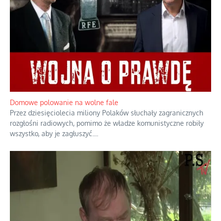
Domowe polowanie na wolne fale
Przez dziesięciolecia miliony Polaków słuchały zagranicznych
rozgłośni radiowych, pomimo że władze komunistyczne robiły
wszystko, aby je zagłuszyć.
...