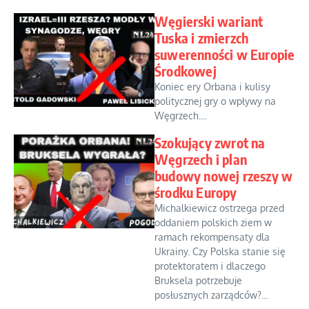
Węgierski wariant
Tuska i zmierzch
suwerenności w Europie
Środkowej
Koniec ery Orbana i kulisy
politycznej gry o wpływy na
Węgrzech....
Szokujący zwrot na
Węgrzech i plan
budowy nowej rzeszy w
środku Europy
Michalkiewicz ostrzega przed
oddaniem polskich ziem w
ramach rekompensaty dla
Ukrainy. Czy Polska stanie się
protektoratem i dlaczego
Bruksela potrzebuje
posłusznych zarządców?...