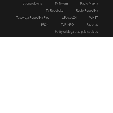
Strona główna
TV Trwam
Radio Maryja
TV Republika
Radio Republika
Telewizja Republika Plus
wPolsce24
WNET
PR24
TVP INFO
Patronat
Polityka bloga oraz pliki cookies
Dla bezpieczeństwa stosujemy 256-bitowe szyfrowanie
SSL