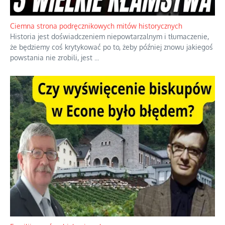
Jednym z dziedzictw polskiej kontrreformacji jest skłonność do
oceniania wszystkiego w kategoriach moralnych, w tym
również polityki międzynarodowej, a
...
Ciemna strona podręcznikowych mitów historycznych
Historia jest doświadczeniem niepowtarzalnym i tłumaczenie,
że będziemy coś krytykować po to, żeby później znowu jakiegoś