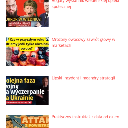
Duchowa apteczka bez teologicznych
podróbek
Słowiańskie wybraniectwo w krzywym
zwierciadle
Rogaty wysłannik wiedeńskiej opieki
społecznej