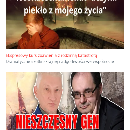
Niewygodne kulisy alpejskiego objawienia
Watykan woli skupiać się na łagodnym wizerunku Maryi,
ukrywając przed światem pełną i bardziej surową treść jej
orędzia.
...