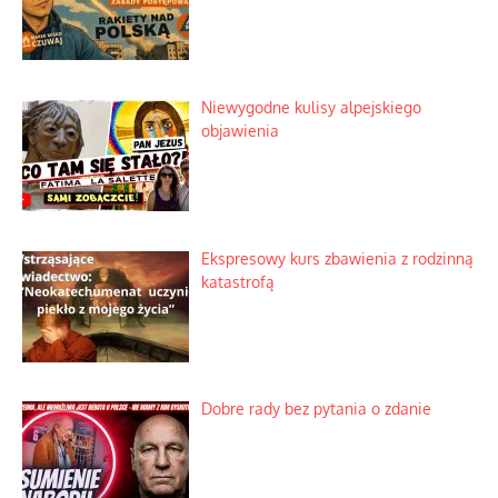
Mrożony owocowy zawrót głowy w
marketach
Lipski incydent i meandry strategii
Praktyczny instruktaż z dala od okien
Niewygodne kulisy alpejskiego