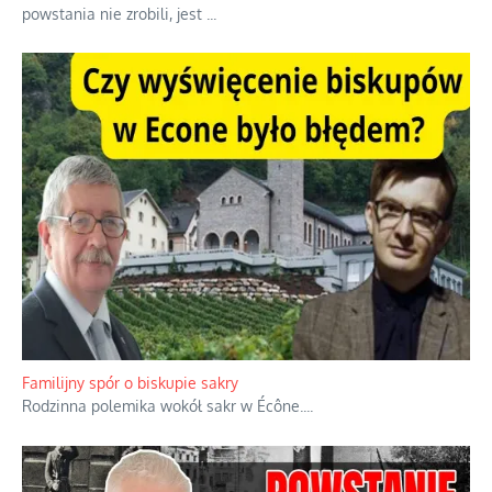
powstania nie zrobili, jest
...
Familijny spór o biskupie sakry
Rodzinna polemika wokół sakr w Écône.
...