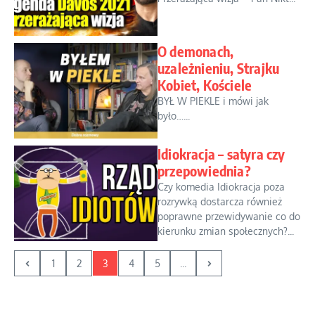
O demonach,
uzależnieniu, Strajku
Kobiet, Kościele
BYŁ W PIEKLE i mówi jak
było…...
Idiokracja – satyra czy
przepowiednia?
Czy komedia Idiokracja poza
rozrywką dostarcza również
poprawne przewidywanie co do
kierunku zmian społecznych?...
1
2
3
4
5
...