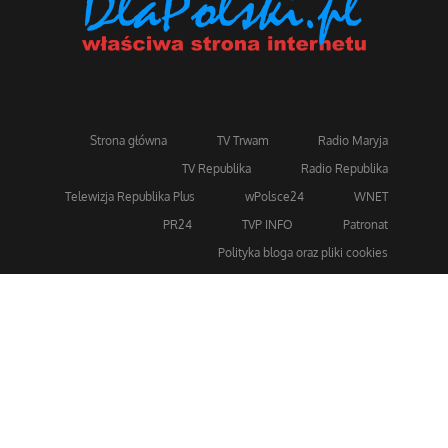
Strona główna
TV Trwam
Radio Maryja
TV Republika
Radio Republika
Telewizja Republika Plus
wPolsce24
WNET
PR24
TVP INFO
Patronat
Polityka bloga oraz pliki cookies
Dla bezpieczeństwa stosujemy 256-bitowe szyfrowanie
SSL