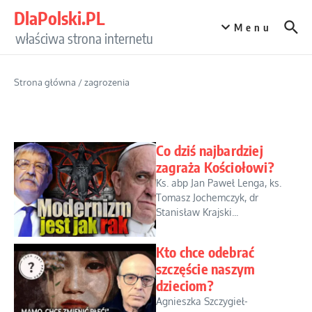
Przejdź do treści
DlaPolski.PL
Menu
właściwa strona internetu
Strona główna
/
zagrozenia
Co dziś najbardziej
zagraża Kościołowi?
Ks. abp Jan Paweł Lenga, ks.
Tomasz Jochemczyk, dr
Stanisław Krajski...
Kto chce odebrać
szczęście naszym
dzieciom?
Agnieszka Szczygieł-