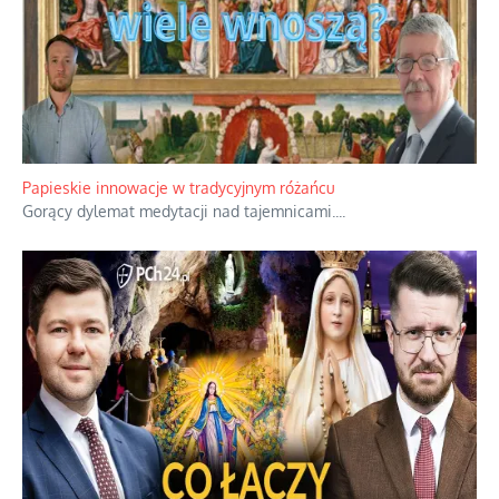
Papieskie innowacje w tradycyjnym różańcu
Gorący dylemat medytacji nad tajemnicami.
...