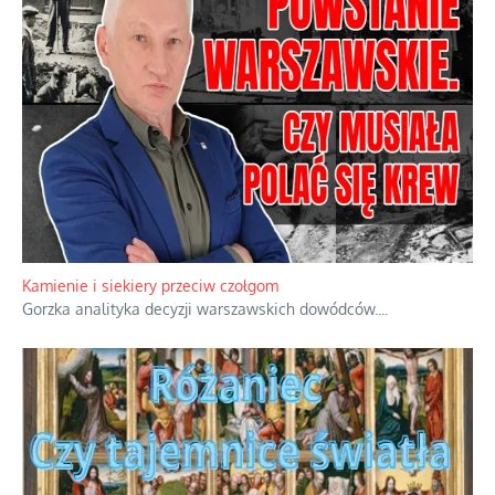
Kamienie i siekiery przeciw czołgom
Gorzka analityka decyzji warszawskich dowódców.
...