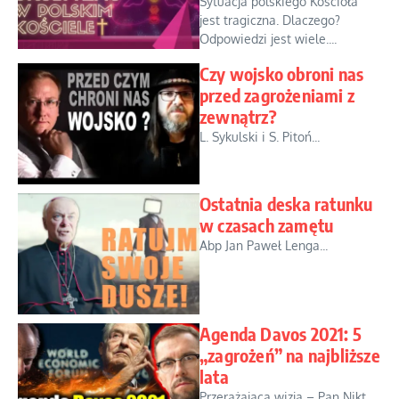
Sytuacja polskiego Kościoła
jest tragiczna. Dlaczego?
Odpowiedzi jest wiele....
Czy wojsko obroni nas
przed zagrożeniami z
zewnątrz?
L. Sykulski i S. Pitoń...
Ostatnia deska ratunku
w czasach zamętu
Abp Jan Paweł Lenga...
Agenda Davos 2021: 5
„zagrożeń” na najbliższe
lata
Przerażająca wizja – Pan Nikt...