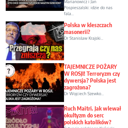
Marianowicz i Jan
Pospieszalski: idzie do nas
fala...
Polska w kleszczach
masonerii?
Dr Stanisław Krajski...
TAJEMNICZE POŻARY
W ROSJI! Terroryzm czy
dywersja? Polska jest
zagrożona?
Dr Wojciech Szewko...
Ruch Maitri. Jak wlewał
okultyzm do serc
polskich katolików?