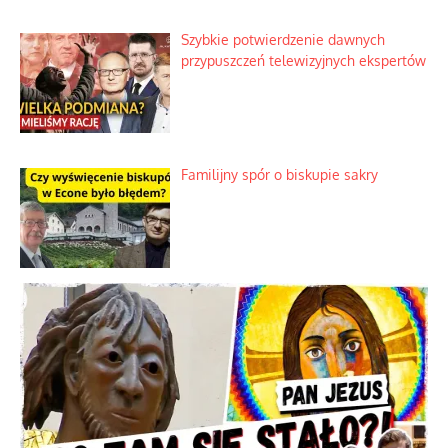
Szybkie potwierdzenie dawnych
przypuszczeń telewizyjnych ekspertów
Familijny spór o biskupie sakry