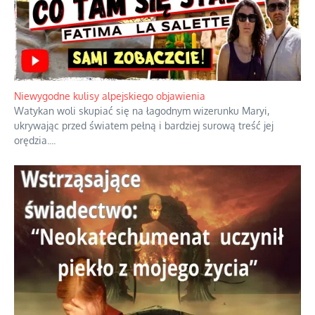
Niewygodne kulisy alpejskiego objawienia
Watykan woli skupiać się na łagodnym wizerunku Maryi,
ukrywając przed światem pełną i bardziej surową treść jej
orędzia.
...