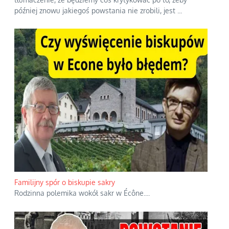
później znowu jakiegoś powstania nie zrobili, jest
...
Familijny spór o biskupie sakry
Rodzinna polemika wokół sakr w Écône.
...