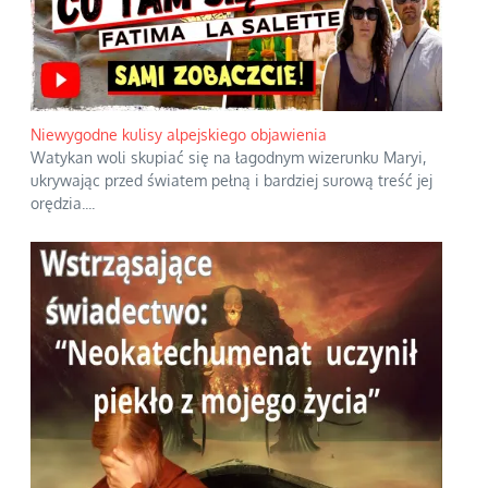
Niewygodne kulisy alpejskiego objawienia
Watykan woli skupiać się na łagodnym wizerunku Maryi,
ukrywając przed światem pełną i bardziej surową treść jej
orędzia.
...