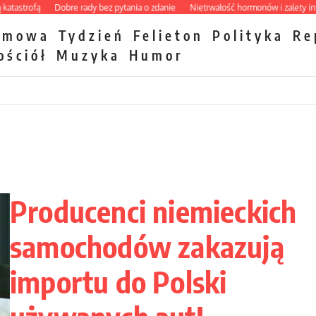
strofą
Dobre rady bez pytania o zdanie
Nietrwałość hormonów i zalety interc
zmowa
Tydzień
Felieton
Polityka
Re
ościół
Muzyka
Humor
Producenci niemieckich
samochodów zakazują
importu do Polski