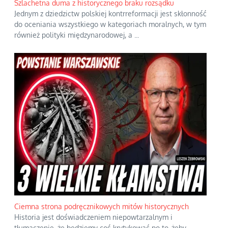
Szlachetna duma z historycznego braku rozsądku
Jednym z dziedzictw polskiej kontrreformacji jest skłonność
do oceniania wszystkiego w kategoriach moralnych, w tym
również polityki międzynarodowej, a
...
Ciemna strona podręcznikowych mitów historycznych
Historia jest doświadczeniem niepowtarzalnym i
tłumaczenie, że będziemy coś krytykować po to, żeby