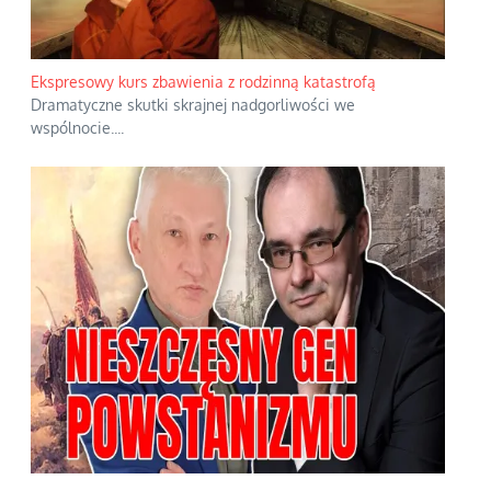
Ekspresowy kurs zbawienia z rodzinną katastrofą
Dramatyczne skutki skrajnej nadgorliwości we
wspólnocie.
...