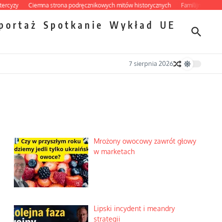
yzy
Ciemna strona podręcznikowych mitów historycznych
Familijny spór o bis
portaż
Spotkanie
Wykład
UE
7 sierpnia 2026
Mrożony owocowy zawrót głowy
w marketach
Lipski incydent i meandry
strategii