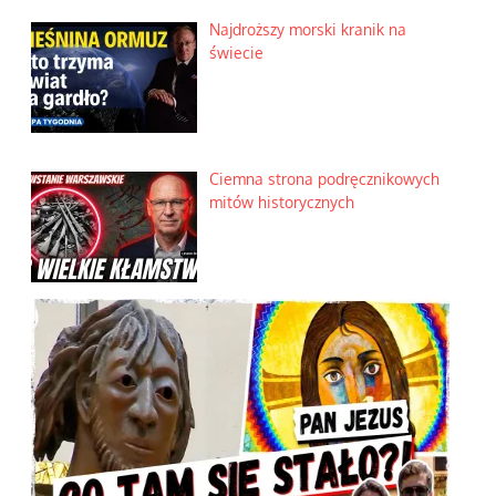
Najdroższy morski kranik na
świecie
Ciemna strona podręcznikowych
mitów historycznych