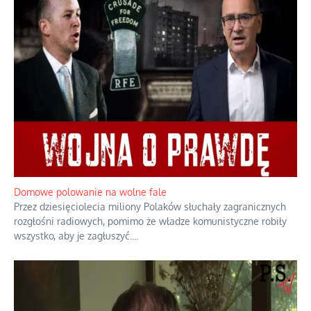
Rogaty wysłannik wiedeńskiej opieki
społecznej
Mrożony owocowy zawrót głowy w
marketach