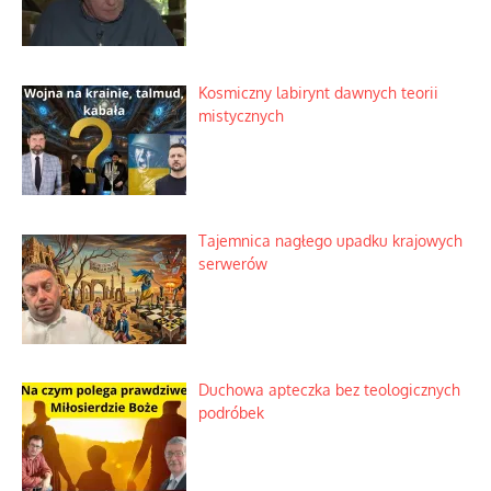
Zimny prysznic na złote emocje
Domowe polowanie na wolne fale
Niezwykły scenariusz bez państwowej
dotacji
Kosmiczny labirynt dawnych teorii
mistycznych