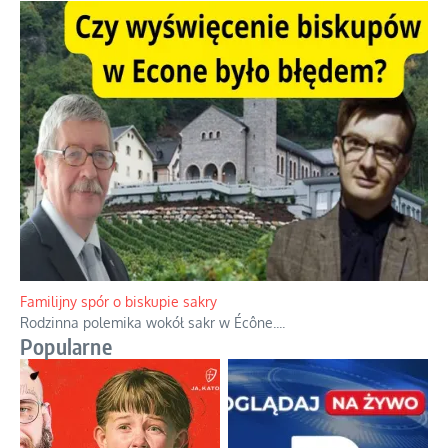
Ciemna strona podręcznikowych mitów historycznych
Historia jest doświadczeniem niepowtarzalnym i tłumaczenie,
że będziemy coś krytykować po to, żeby później znowu jakiegoś
powstania nie zrobili, jest
...