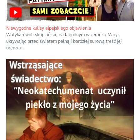
Duchowa apteczka bez teologicznych podróbek
Instrukcja obsługi łaski z ominięciem duchowych skrótów.
...
Niewygodne kulisy alpejskiego objawienia