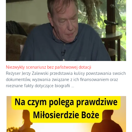
Domowe polowanie na wolne fale
Przez dziesięciolecia miliony Polaków słuchały zagranicznych
rozgłośni radiowych, pomimo że władze komunistyczne robiły
wszystko, aby je zagłuszyć.
...