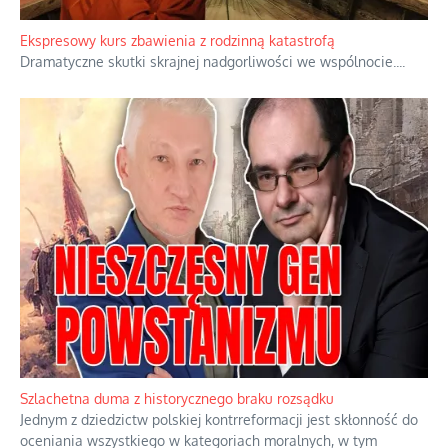
Watykan woli skupiać się na łagodnym wizerunku Maryi,
ukrywając przed światem pełną i bardziej surową treść jej
orędzia.
...
Ekspresowy kurs zbawienia z rodzinną katastrofą
Dramatyczne skutki skrajnej nadgorliwości we wspólnocie.
...