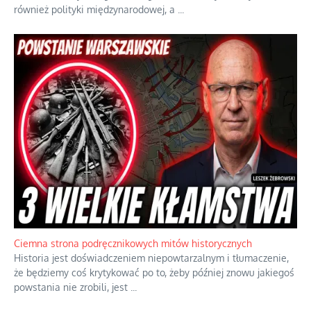
Szlachetna duma z historycznego braku rozsądku
Jednym z dziedzictw polskiej kontrreformacji jest skłonność do
oceniania wszystkiego w kategoriach moralnych, w tym
również polityki międzynarodowej, a
...