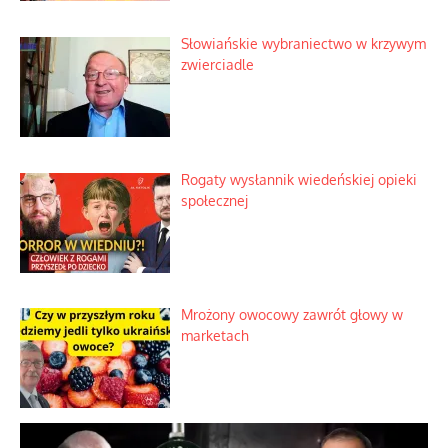
Tajemnica nagłego upadku krajowych
serwerów
Duchowa apteczka bez teologicznych
podróbek
Słowiańskie wybraniectwo w krzywym
zwierciadle