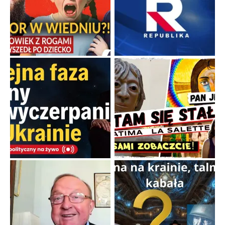
Familijny spór o biskupie sakry
Rodzinna polemika wokół sakr w Écône.
...
Popularne