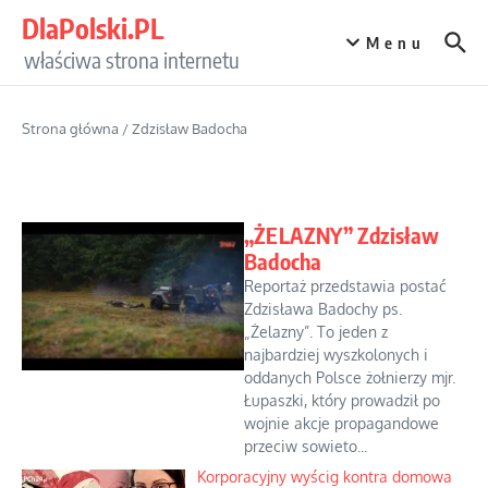
Przejdź do treści
DlaPolski.PL
Menu
właściwa strona internetu
Strona główna
/
Zdzisław Badocha
„ŻELAZNY” Zdzisław
Badocha
Reportaż przedstawia postać
Zdzisława Badochy ps.
„Żelazny”. To jeden z
najbardziej wyszkolonych i
oddanych Polsce żołnierzy mjr.
Łupaszki, który prowadził po
wojnie akcje propagandowe
przeciw sowieto...