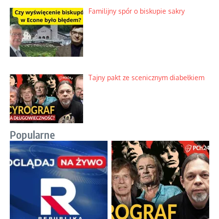
Familijny spór o biskupie sakry
Tajny pakt ze scenicznym diabełkiem
Popularne