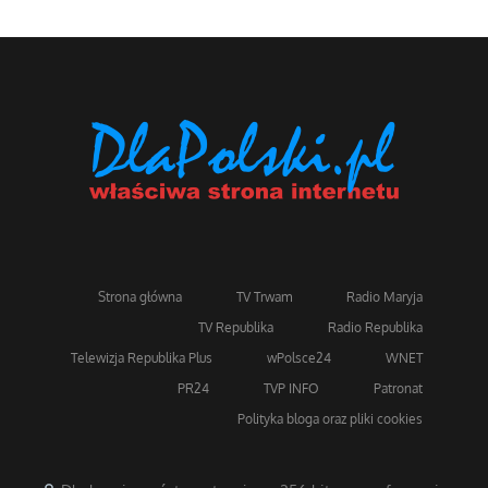
Strona główna
TV Trwam
Radio Maryja
TV Republika
Radio Republika
Telewizja Republika Plus
wPolsce24
WNET
PR24
TVP INFO
Patronat
Polityka bloga oraz pliki cookies