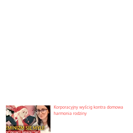
ą
e
Podobne
Korporacyjny wyścig kontra
Zimny prysznic na złote emocje
domowa harmonia rodziny
Zostaw odpowiedź