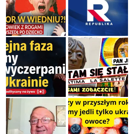
Tajemnica nagłego upadku krajowych
serwerów
Duchowa apteczka bez teologicznych
podróbek
Słowiańskie wybraniectwo w krzywym
zwierciadle
Rogaty wysłannik wiedeńskiej opieki