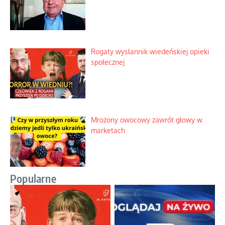
Domowe polowanie na wolne fale
Niezwykły scenariusz bez państwowej
dotacji
Kosmiczny labirynt dawnych teorii
mistycznych