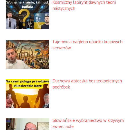
Korporacyjny wyścig kontra domowa
harmonia rodziny
Zimny prysznic na złote emocje