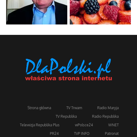
społecznej
Mrożony owocowy zawrót głowy w
marketach
Popularne