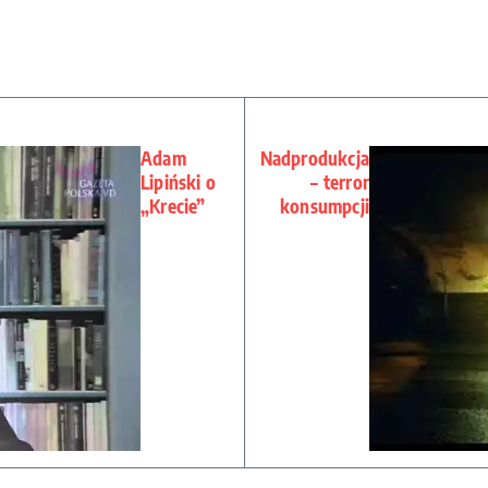
Adam
Nadprodukcja
Lipiński o
– terror
„Krecie”
konsumpcji