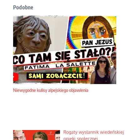
Podobne
Niewygodne kulisy alpejskiego objawienia
Rogaty wysłannik wiedeńskiej
opieki społecznej