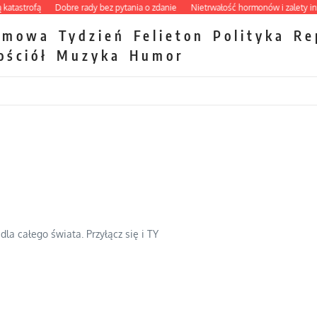
trofą
Dobre rady bez pytania o zdanie
Nietrwałość hormonów i zalety intercy
zmowa
Tydzień
Felieton
Polityka
Re
ościół
Muzyka
Humor
dla całego świata. Przyłącz się i TY