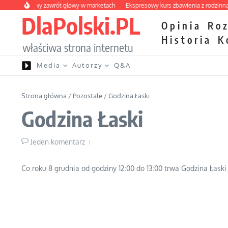
Przejdź do treści
owocowy zawrót głowy w marketach
Ekspresowy kurs zbawienia z rodzinną katas
DlaPolski.PL
Opinia
Ro
Historia
K
właściwa strona internetu
Media
Autorzy
Q&A
Strona główna
/
Pozostałe
/
Godzina Łaski
Godzina Łaski
Jeden komentarz
Co roku 8 grudnia od godziny 12:00 do 13:00 trwa Godzina Łaski 