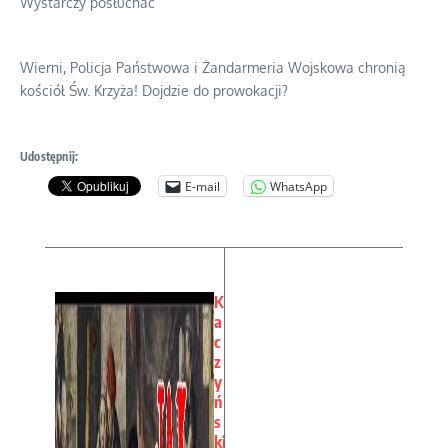
Wystarczy posłuchać
Wierni, Policja Państwowa i Żandarmeria Wojskowa chronią
kościół Św. Krzyża! Dojdzie do prowokacji?
Udostępnij:
E-mail
WhatsApp
K
a
c
z
y
ń
s
ki