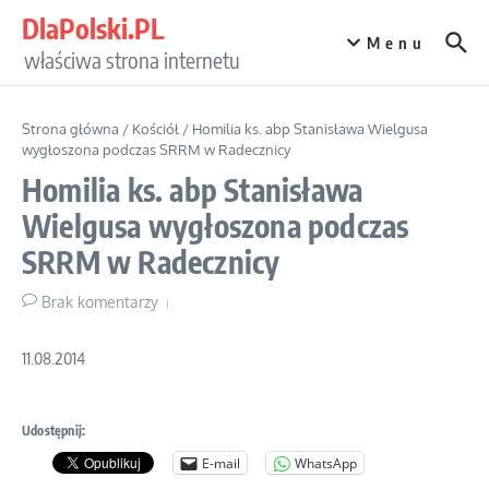
Przejdź do treści
DlaPolski.PL
Menu
właściwa strona internetu
Strona główna
/
Kościół
/
Homilia ks. abp Stanisława Wielgusa
wygłoszona podczas SRRM w Radecznicy
Homilia ks. abp Stanisława
Wielgusa wygłoszona podczas
SRRM w Radecznicy
Brak komentarzy
11.08.2014
Udostępnij:
E-mail
WhatsApp